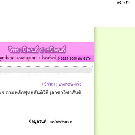
หน้าหลัก
เข้าชม : ๒๖๙๔๒ ครั้ง
ร ตามหลักพุทธสันติวิธี (สาขาวิชาสันติ
ข้อมูลวันที่ :
๐๓/๑๒/๒๐๑๙