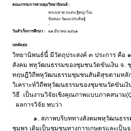
คณะกรรมการควบคุมวิทยานิพนธ์ :
พระมหาดวงเด่น ฐิตญาโณ
ขันทอง วัฒนะประดิษฐ์
-
วันสำเร็จการศึกษา :
๒๑ มีนาคม ๒๕๖๑
บทคัดย่อ
วิทยานิพนธ์นี้ มีวัตถุประสงค์ ๓ ประการ คือ
สังคม พหุวัฒนธรรมของชุมชนวัดขันเงิน จ. ช
ทฤษฎีวิถีพหุวัฒนธรรมชุมชนสันติสุขตามหลักพ
วิเคราะห์วิถีพหุวัฒนธรรมของชุมชนวัดขันเงิ
วิธี
เป็นงานวิจัยเชิงคุณภาพแบบภาคสนาม(
Q
ผลการวิจัย พบว่า
๑. สภาพบริบททางสังคมพหุวัฒนธรรม
ชุมพร
เดิมเป็นชุมชนทางการเกษตรและเป็นจ