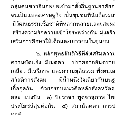
กลุ่มคนชาวจีนอพยพเข้ามาตั้งถิ่นฐานอาศัยอย
จนเป็นแหล่งเศรษฐกิจ เป็นชุมชนที่นับถือระบ
มีวัฒนธรรมเชื้อชาติที่หลากหลายและผสมผ
สร้างความรักความเข้าใจระหว่างกัน
มุ่งส
เสริมการศึกษาให้เด็กและเยาวชนในชุมชน
๒. หลักพุทธสันติวิธีที่ส่งเสริม
ความขัดแย้ง มีเมตตา
ปราศจากอันตราย
เกลียว มีเสรีภาพ และความยุติธรรม พึ่งตนเอ
สวัสดิการสังคม มีน้ำหนึ่งใจเดียวกันบนฐา
เกื้อกูลกัน
ด้วยกรอบแนวคิดหลักสังคหวัตถุ ๔ 
สละ แบ่งปัน
๒) ปิยวาจา พูดจาสุภาพ ไพเ
ประโยชน์สุขต่อกัน
๔) สมานัตตตา การปรั
ทุกข์