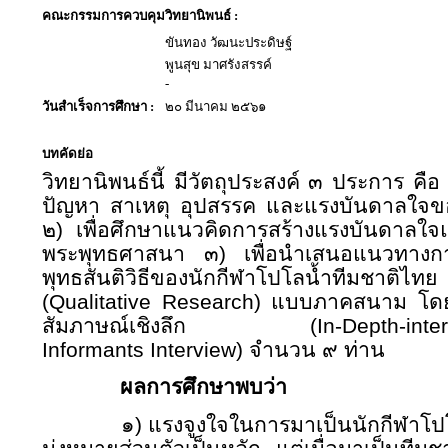
คณะกรรมการควบคุมวิทยานิพนธ์ :
ขันทอง วัฒนะประดิษฐ์
พูนสุข มาศรังสรรค์
-
วันสำเร็จการศึกษา :
๒๐ มีนาคม ๒๕๖๑
บทคัดย่อ
วิทยานิพนธ์นี้ มีวัตถุประสงค์ ๓ ประการ คื
ปัญหา สาเหตุ อุปสรรค และแรงบันดาลใจขอ
๒) เพื่อศึกษาแนวคิดการสร้างแรงบันดาลใจแ
พระพุทธศาสนา ๓) เพื่อนำเสนอแนวทางกา
พุทธสันติวิธีของนักกีฬาโปโลน้ำทีมชาติไทย
(
Qualitative Research)
แบบภาคสนาม โดย
สัมภาษณ์เชิงลึก
(
In-Depth-inte
Informants Interview)
จำนวน ๙ ท่าน
ผลการศึกษาพบว่า
๑) แรงจูงใจในการมาเป็นนักกีฬาโ