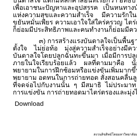
บันดาลใจ แต่ก็มีหลักคำสอนที่เรียกว่า อิทธิบา
เพื่อเอาชนะปัญหาและอุปสรรค เป็นหนทางน
แห่งความสุขและความสำเร็จ มีความรักในส
ขยันหมั่นเพียร ความเอาใจใส่ใคร่ครวญ ไตร่
ก็ย่อมมีประสิทธิภาพและคนทำงานก็ย่อมมีค
๓) การสร้างแรงบันดาลใจเป็นพื้นฐาน
ตั้งใจ ไม่ย่อท้อ มุ่งสู่ความสำเร็จอย่างมี
บันดาลใจโดยปลูกฉันทะขึ้นมา เมื่อมีการปล
ภายในใจเรียบร้อยแล้ว ผลที่ตามมาคือ นัก
พยายามในการฝึกซ้อมหรือแข่งขันเพิ่มมากขึ้
พยายาม อดทนในการถ่ายทอด สั่งสอนคลื่นลูกใ
ที่จดจ่อไปกับงานนั้น ๆ มีสมาธิ ไม่ประมา
การแข่งขัน การถ่ายทอดมาไตร่ตรองและมุ่งไป
Download
สงวนลิขสิทธ์โดยมหาวิทยาลัย