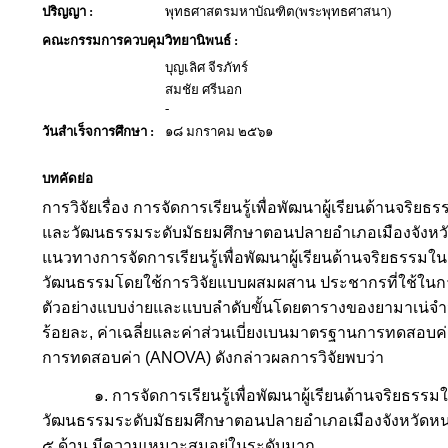
ปริญญา :
พุทธศาสตรมหาบัณฑิต(พระพุทธศาสนา)
คณะกรรมการควบคุมวิทยานิพนธ์ :
บุญเลิศ จีรภัทร์
สมชัย ศรีนอก
-
วันสำเร็จการศึกษา :
๑๘ มกราคม ๒๕๖๑
บทคัดย่อ
การวิจัยเรื่อง การจัดการเรียนรู้เพื่อพัฒนาผู้เรียนด้านจ
และวัฒนธรรมระดับมัธยมศึกษาตอนปลายอำเภอเมืองจังหวัด
แนวทางการจัดการเรียนรู้เพื่อพัฒนาผู้เรียนด้านจริยธรร
วัฒนธรรมโดยใช้การวิจัยแบบผสมผสาน
ประชากรที่ใช้ในกา
ตัวอย่างแบบง่ายและแบบลำดับขั้นโดยตารางของยามาเน่จำน
ร้อยละ
,
ค่าเฉลี่ยและค่าส่วนเบี่ยงเบนมาตรฐานการทดสอบค่
การทดสอบค่า
(
ANOVA
) ดังกล่าวผลการวิจัยพบว่า
๑. การจัดการเรียนรู้เพื่อพัฒนาผู้เรียนด้านจริย
วัฒนธรรมระดับมัธยมศึกษาตอนปลายอำเภอเมืองจังหวัดหน
๕ ด้าน มีความเหมาะสมอยู่ในระดับมาก