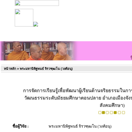
หน้าหลัก
» พระมหานิพิฐพนธ์ จิรวฑฺฒโน (วงศ์อนุ)
การจัดการเรียนรู้เพื่อพัฒนาผู้เรียนด้านจริยธรรมใ
วัฒนธรรมระดับมัธยมศึกษาตอนปลาย อำเภอเมืองจั
สังคมศึกษา)
ชื่อผู้วิจัย :
พระมหานิพิฐพนธ์ จิรวฑฺฒโน (วงศ์อนุ)