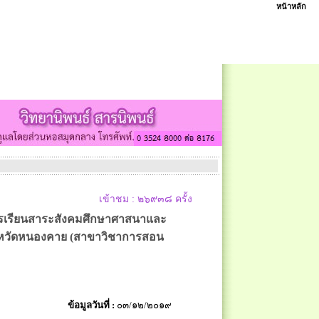
หน้าหลัก
เข้าชม : ๒๖๙๓๘ ครั้ง
นการเรียนสาระสังคมศึกษาศาสนาและ
งหวัดหนองคาย (สาขาวิชาการสอน
ข้อมูลวันที่ :
๐๓/๑๒/๒๐๑๙