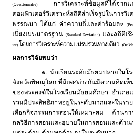
การวิเคราะห์ข้อมูลที่ได
(
Questionnaire
)
คอมพิวเตอร์วิเคราะห์สถิติสำเร็จรูปในการวิเค
พรรณนา ได้แก่ ค่าความถี่และค่าร้อยละ
(
Pe
เบี่ยงเบนมาตรฐาน
และสถิติเชิ
(
Standard Deviation
)
โดยการวิเคราะห์ความแปรปรวนทางเดียว
test
)
(
One W
ผลการวิจัยพบว่า
๑.
นักเรียนระดับมัธยมปลายในโร
จังหวัดพิษณุโลก ที่มีเพศต่างกันมีความคิดเห
ของพระสงฆ์ในโรงเรียนมัธยมศึกษา อำเภอเ
รวมมีประสิทธิภาพอยู่ในระดับมากและในรา
เลือกกิจกรรมการสอนให้เหมาะสม ด้านการใ
กลวิธีการสอนและอุบายในการสอนและด้าน
แต่ละด้าน ด้านทุกด้านอยู่ในระดับมาก