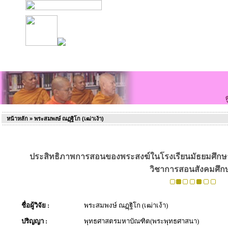
หน้าหลัก
» พระสมพงษ์ ณฏฺฐิโก (เฒ่าเง้า)
ประสิทธิภาพการสอนของพระสงฆ์ในโรงเรียนมัธยมศึกษา 
วิชาการสอนสังคมศึก
ชื่อผู้วิจัย :
พระสมพงษ์ ณฏฺฐิโก (เฒ่าเง้า)
ปริญญา :
พุทธศาสตรมหาบัณฑิต(พระพุทธศาสนา)