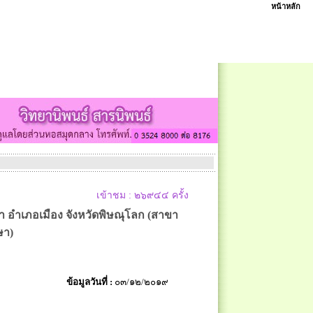
หน้าหลัก
เข้าชม : ๒๖๙๔๔ ครั้ง
อำเภอเมือง จังหวัดพิษณุโลก (สาขา
ษา)
ข้อมูลวันที่ :
๐๓/๑๒/๒๐๑๙