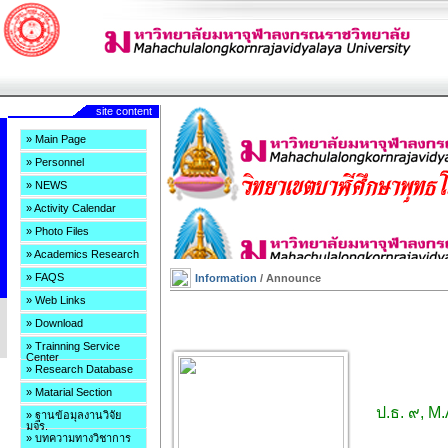
site content
» Main Page
» Personnel
» NEWS
» Activity Calendar
» Photo Files
» Academics Research
» FAQS
Information
/ Announce
» Web Links
» Download
» Trainning Service
Center
» Research Database
» Matarial Section
ป.ธ. ๙, M.
» ฐานข้อมุลงานวิจัย
มจร.
» บทความทางวิชาการ