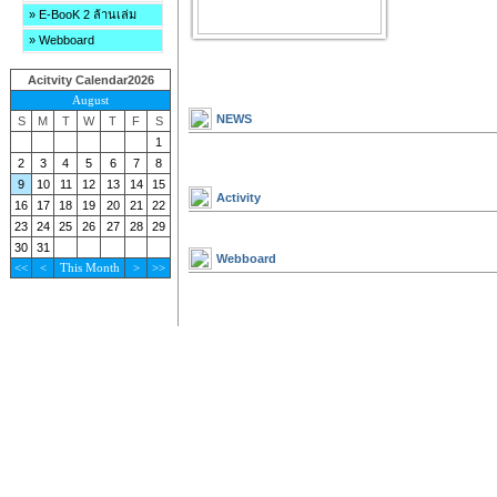
» E-BooK 2 ล้านเล่ม
» Webboard
Acitvity Calendar2026
August
NEWS
S
M
T
W
T
F
S
1
2
3
4
5
6
7
8
9
10
11
12
13
14
15
Activity
16
17
18
19
20
21
22
23
24
25
26
27
28
29
30
31
Webboard
<<
<
This Month
>
>>