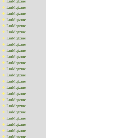
LmMqtzme
LmMqtzme
LmMqtzme
LmMqtzme
LmMqtzme
LmMqtzme
LmMqtzme
LmMqtzme
LmMqtzme
LmMqtzme
LmMqtzme
LmMqtzme
LmMqtzme
LmMqtzme
LmMqtzme
LmMqtzme
LmMqtzme
LmMqtzme
LmMqtzme
LmMqtzme
LmMqtzme
LmMqtzme
LmMqtzme