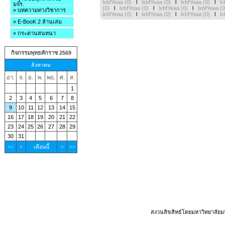
lxbfYeaa (0)
l
lxbfYeaa (0)
l
lxbfYeaa (0)
l
l
มจร.
(0)
l
lxbfYeaa (0)
l
lxbfYeaa (0)
l
lxbfYeaa (
» บทความทางวิชาการ
lxbfYeaa (0)
l
lxbfYeaa (0)
l
lxbfYeaa (0)
l
l
» E-BooK 2 ล้านเล่ม
» กระดานสนทนา
กิจกรรมพุทธศักราช 2569
สิงหาคม
อา.
จ.
อ.
พ.
พฤ.
ศ.
ส.
1
2
3
4
5
6
7
8
9
10
11
12
13
14
15
16
17
18
19
20
21
22
23
24
25
26
27
28
29
30
31
<<
<
เดือนนี้
>
>>
สงวนลิขสิทธ์โดยมหาวิทยาลัยม