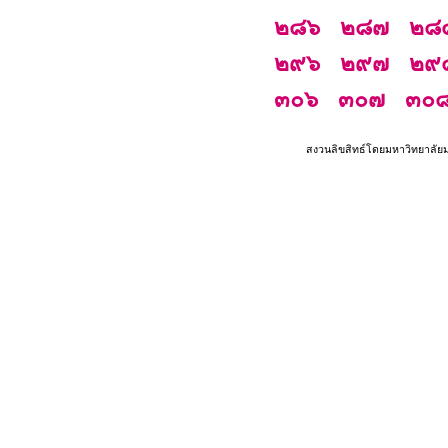
๒๘๖
๒๘๗
๒๘
๒๙๖
๒๙๗
๒๙
๓๐๖
๓๐๗
๓๐
สงวนลิขสิทธ์โดยมหาวิทยาลัย