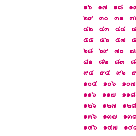
๑๖
๑๗
๑๘
๑
๒๙
๓๐
๓๑
๓
๔๒
๔๓
๔๔
๕๕
๕๖
๕๗
๖๘
๖๙
๗๐
๗
๘๑
๘๒
๘๓
๘
๙๔
๙๕
๙๖
๑๐๕
๑๐๖
๑๐๗
๑๑๖
๑๑๗
๑๑๘
๑๒๖
๑๒๗
๑๒
๑๓๖
๑๓๗
๑๓
๑๔๖
๑๔๗
๑๔