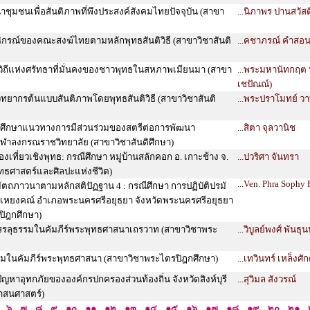
ชุมชนเพื่อสันติภาพที่พึงประสงค์สังคมไทยปัจจุบัน (สาขา
...นิภาพร ปานสวัสดิ
ิกรณ์ของคณะสงฆ์ไทยตามหลักพุทธสันติวิธี (สาขาวิชาสันติ
...คชาภรณ์ คำสอ
ิถีแห่งศรัทธาที่มั่นคงของชาวพุทธในสหภาพเมียนมา (สาขา
...พระมหานัทกฤต ท
เชปัณณ์)
ทยากรต้นแบบสันติภาพโดยพุทธสันติวิธี (สาขาวิชาสันติ
...พระปราโมทย์ วา
: ศึกษาแนวทางการมีส่วนร่วมของสตรีต่อการพัฒนา
...สิตา จุลวานิช
ฬาลงกรณราชวิทยาลัย (สาขาวิชาสันติศึกษา)
งเที่ยวเชิงพุทธ: กรณีศึกษา หมู่บ้านสลักคอก อ. เกาะช้าง จ.
...ปวริศา จันทรา
ทธศาสตร์และศิลปะแห่งชีวิต)
...Ven. Phra Sophy
ัตถภาวนาตามหลักสติปัฏฐาน 4 : กรณีศึกษา การปฏิบัติปรมั
หยงคณ์ อำเภอพระนครศรีอยุธยา จังหวัดพระนครศรีอยุธยา
ปิฎกศึกษา)
รรลุธรรมในคัมภีร์พระพุทธศาสนาเถรวาท (สาขาวิชาพระ
...วิบูลย์พงศ์ พันธุน
รมในคัมภีร์พระพุทธศาสนา (สาขาวิชาพระไตรปิฎกศึกษา)
...เทวินทร์ เหล็งศัก
ญหาอุทกภัยขององค์กรปกครองส่วนท้องถิ่น จังหวัดสิงห์บุรี
...สุวิมล สังวรณ์
าสนศาสตร์)
๖
๗
๘
๙
๑๐
๑๑
๑๒
๑๓
๑๔
๑๕
๑๖
๑๗
๑๘
๑๙
๒๐
๒๑