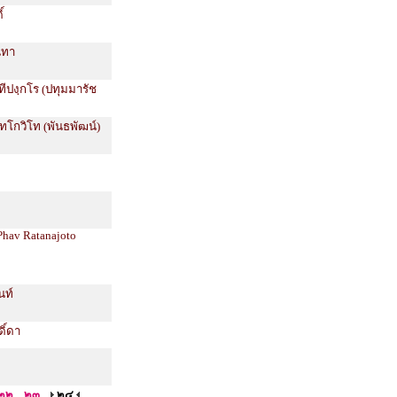
์
นทา
ีปงฺกโร (ปทุมมารัช
ทโกวิโท (พันธพัฒน์)
 Phav Ratanajoto
นท์
ดิ์ดา
๒๒
๒๓
๒๔