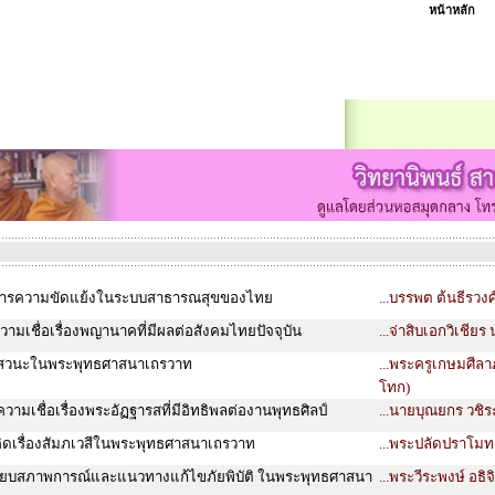
หน้าหลัก
ดการความขัดแย้งในระบบสาธารณสุขของไทย
...บรรพต ต้นธีรวงศ
ามเชื่อเรื่องพญานาคที่มีผลต่อสังคมไทยปัจจุบัน
...จ่าสิบเอกวิเชีย
มสวนะในพระพุทธศาสนาเถรวาท
...พระครูเกษมศีลา
โทก)
วามเชื่อเรื่องพระอัฏฐารสที่มีอิทธิพลต่องานพุทธศิลป์
...นายบุณยกร วชิร
ิดเรื่องสัมภเวสีในพระพุทธศาสนาเถรวาท
...พระปลัดปราโมท
ทียบสภาพการณ์และแนวทางแก้ไขภัยพิบัติ ในพระพุทธศาสนา
...พระวีระพงษ์ อธิจ