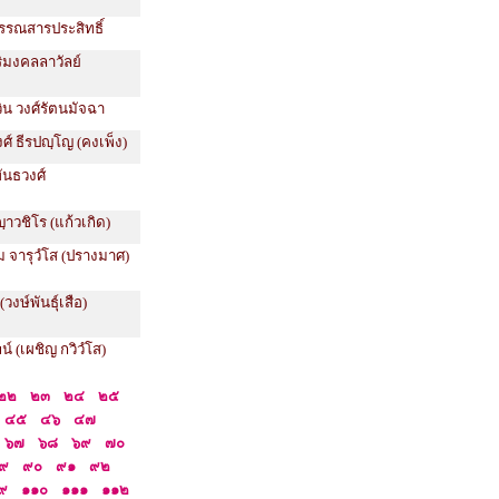
บรรณสารประสิทธิ์
ริมงคลลาวัลย์
ิน วงศ์รัตนมัจฉา
ศ์ ธีรปญฺโญ (คงเพ็ง)
พันธวงศ์
าวชิโร (แก้วเกิด)
ม จารุวํโส (ปรางมาศ)
วงษ์พันธุ์เสือ)
น์ (เผชิญ กวิวํโส)
๒๒
๒๓
๒๔
๒๕
๔๕
๔๖
๔๗
๖๗
๖๘
๖๙
๗๐
๙
๙๐
๙๑
๙๒
๙
๑๑๐
๑๑๑
๑๑๒