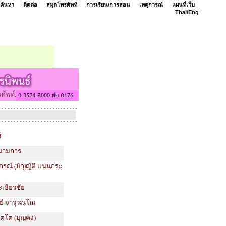
ค้นหา
ติดต่อ
สมุดโทรศัพท์
การเรียน/การสอน
เหตุการณ์
แผนที่เว็บ
Thai/
Eng
์
ร นามการ
ภรณ์ (บัญญัติ แน่นกระ
ะเธียรชัย
ย์ จารุวณฺโณ
ิตฺโต (บุญคง)