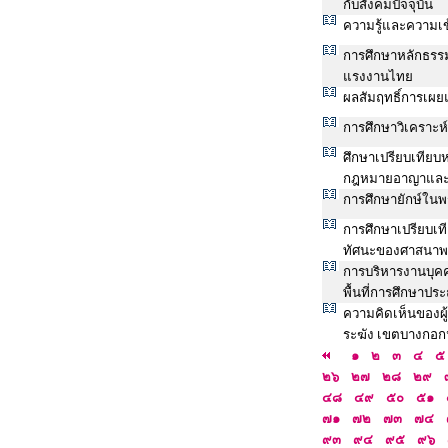
กับสังคมปัจจุบัน
ความรู้และความเข้
การศึกษาหลักธรร
แรงงานไทย
ผลสัมฤทธิ์การเผย
การศึกษาวิเคราะ
ศึกษาเปรียบเทีย
กฎหมายอาญาและ
การศึกษายักษ์ใน
การศึกษาเปรียบเ
ทัศนะของศาสนาพร
การบริหารงานบุค
พื้นที่การศึกษาประ
ความคิดเห็นของผู
ระฆัง เขตบางกอก
๑
๒
๓
๔
๕
๒๖
๒๗
๒๘
๒๙
๔๘
๔๙
๕๐
๕๑
๗๑
๗๒
๗๓
๗๔
๙๓
๙๔
๙๕
๙๖