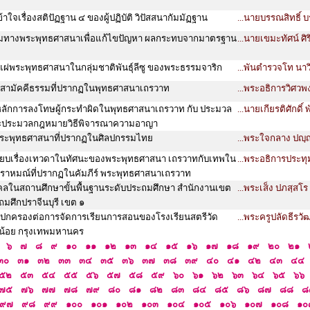
าใจเรื่องสติปัฏฐาน ๔ ของผู้ปฏิบัติ วิปัสสนากัมมัฏฐาน
...นายบรรณสิทธิ์ 
มทางพระพุทธศาสนาเพื่อแก้ไขปัญหา ผลกระทบจากมาตรฐาน
...นายเขมะทัศน์ ศิ
แผ่พระพุทธศาสนาในกลุ่มชาติพันธุ์ลีซู ของพระธรรมจาริก
...พันตำรวจโท นาว
ห์สามัคคีธรรมที่ปรากฏในพุทธศาสนาเถรวาท
...พระอธิการวิศวพง
บหลักการลงโทษผู้กระทำผิดในพุทธศาสนาเถรวาท กับ ประมวล
...นายเกียรติศักดิ์ 
ประมวลกฎหมายวิธีพิจารณาความอาญา
พระพุทธศาสนาที่ปรากฏในศิลปกรรมไทย
...พระใจกลาง ปญฺญฺ
ทียบเรื่องเทวดาในทัศนะของพระพุทธศาสนา เถรวาทกับเทพใน
...พระอธิการประทุ
าหมณ์ที่ปรากฏในคัมภีร์ พระพุทธศาสนาเถรวาท
คลในสถานศึกษาขั้นพื้นฐานระดับประถมศึกษา สำนักงานเขต
...พระเส็ง ปภสฺสโร (
ถมศึกปราจีนบุรี เขต ๑
้ปกครองต่อการจัดการเรียนการสอนของโรงเรียนสตรีวัด
...พระครูปลัดธีรวัฒ
น้อย กรุงเทพมหานคร
๖
๗
๘
๙
๑๐
๑๑
๑๒
๑๓
๑๔
๑๕
๑๖
๑๗
๑๘
๑๙
๒๐
๒๑
๓๐
๓๑
๓๒
๓๓
๓๔
๓๕
๓๖
๓๗
๓๘
๓๙
๔๐
๔๑
๔๒
๔๓
๔๔
๕๒
๕๓
๕๔
๕๕
๕๖
๕๗
๕๘
๕๙
๖๐
๖๑
๖๒
๖๓
๖๔
๖๕
๖๖
๗๕
๗๖
๗๗
๗๘
๗๙
๘๐
๘๑
๘๒
๘๓
๘๔
๘๕
๘๖
๘๗
๘๘
๘
๙๗
๙๘
๙๙
๑๐๐
๑๐๑
๑๐๒
๑๐๓
๑๐๔
๑๐๕
๑๐๖
๑๐๗
๑๐๘
๑๐