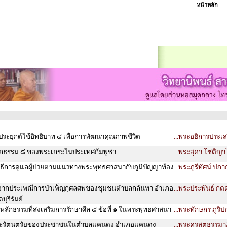
หน้าหลัก
ะยุกต์ใช้อิทธิบาท ๔ เพื่อการพัฒนาคุณภาพชีวิต
...พระอธิการประเส
โลกธรรม ๘ ของพระเถระในประเทศกัมพูชา
...พระสุคา โชติญ
วิธีการดูแลผู้ป่วยตามแนวทางพระพุทธศาสนากับภูมิปัญญาท้อง
...พระภูรีทัศน์ ป
มจากประเพณีการบำเพ็ญกุศลศพของชุมชนตำบลกลันทา อำเภอ
...พระประพันธ์ กตค
ดบุรีรัมย์
ลักธรรมที่ส่งเสริมการรักษาศีล ๕ ข้อที่ ๑ ในพระพุทธศาสนา
...พระทักษกร ภูริ
พระรัตนตรัยของประชาชนในตำบลแคนดง อำเภอแคนดง
...พระครูสุตธรรม