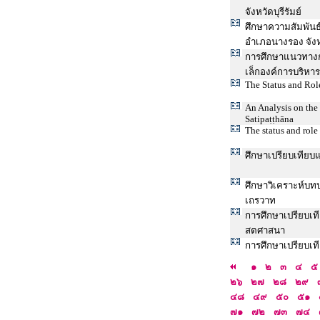
จังหวัดบุรีรัมย์
ศึกษาความสัมพัน
อำเภอนางรอง จังหว
การศึกษาแนวทางก
เล็กองค์การบริหาร
The Status and Rol
An Analysis on the
Satipaṭṭhāna
The status and rol
ศึกษาเปรียบเทียบแ
ศึกษาวิเคราะห์บ
เถรวาท
การศึกษาเปรียบเ
สตศาสนา
การศึกษาเปรียบ
๑
๒
๓
๔
๕
๒๖
๒๗
๒๘
๒๙
๔๘
๔๙
๕๐
๕๑
๗๑
๗๒
๗๓
๗๔