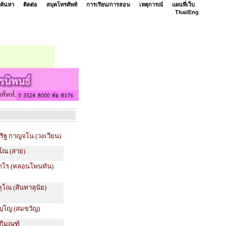
ค้นหา
ติดต่อ
สมุดโทรศัพท์
การเรียน/การสอน
เหตุการณ์
แผนที่เว็บ
Thai/
Eng
ริฐ กาญจโน (วงเวียน)
าโณ (สาย)
ภากโร (หลอนโพนทัน)
ุโณ (สันทาลุนัย)
ปญฺโญ (สมขวัญ)
าภิมณฑ์