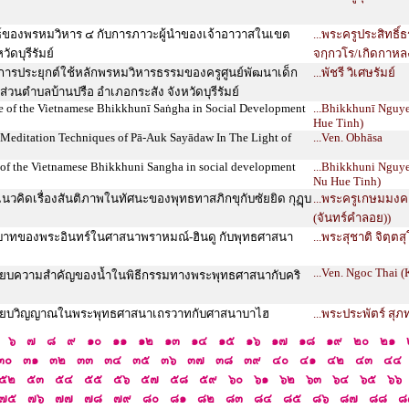
ธ์ของพรหมวิหาร ๔ กับการภาวะผู้นำของเจ้าอาวาสในเขต
...พระครูประสิทธิ
ัดบุรีรัมย์
จกฺกวโร/เกิดกาหล
ารประยุกต์ใช้หลักพรหมวิหารธรรมของครูศูนย์พัฒนาเด็ก
...พัชรี วิเศษรัมย์
ส่วนตำบลบ้านปรือ อำเภอกระสัง จังหวัดบุรีรัมย์
e of the Vietnamese Bhikkhunī Saṅgha in Social Development
...Bhikkhunī Nguy
Hue Tinh)
 Meditation Techniques of Pā-Auk Sayādaw In The Light of
...Ven. Obhāsa
e of the Vietnamese Bhikkhuni Sangha in social development
...Bhikkhuni Nguy
Nu Hue Tinh)
นวคิดเรื่องสันติภาพในทัศนะของพุทธทาสภิกขุกับซัยยิด กุฏุบ
...พระครูเกษมมงค
(จันทร์คำลอย))
ทบาทของพระอินทร์ในศาสนาพราหมณ์-ฮินดู กับพุทธศาสนา
...พระสุชาติ จิตฺต
...Ven. Ngoc Thai (
ทียบความสำคัญของน้ำในพิธีกรรมทางพระพุทธศาสนากับคริ
เทียบวิญญาณในพระพุทธศาสนาเถรวาทกับศาสนาบาไฮ
...พระประพัตร์ สุ
๖
๗
๘
๙
๑๐
๑๑
๑๒
๑๓
๑๔
๑๕
๑๖
๑๗
๑๘
๑๙
๒๐
๒๑
๓๐
๓๑
๓๒
๓๓
๓๔
๓๕
๓๖
๓๗
๓๘
๓๙
๔๐
๔๑
๔๒
๔๓
๔๔
๕๒
๕๓
๕๔
๕๕
๕๖
๕๗
๕๘
๕๙
๖๐
๖๑
๖๒
๖๓
๖๔
๖๕
๖๖
๗๕
๗๖
๗๗
๗๘
๗๙
๘๐
๘๑
๘๒
๘๓
๘๔
๘๕
๘๖
๘๗
๘๘
๘