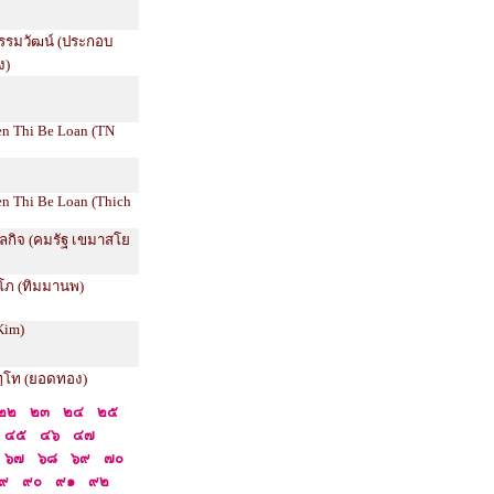
์ธรรมวัฒน์ (ประกอบ
ง)
en Thi Be Loan (TN
en Thi Be Loan (Thich
ลกิจ (คมรัฐ เขมาสโย
สุโภ (ทิมมานพ)
Kim)
ภทฺโท (ยอดทอง)
๒๒
๒๓
๒๔
๒๕
๔๕
๔๖
๔๗
๖๗
๖๘
๖๙
๗๐
๙
๙๐
๙๑
๙๒