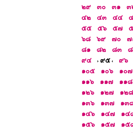
๒๙
๓๐
๓๑
๓
๔๒
๔๓
๔๔
๕๕
๕๖
๕๗
๖๘
๖๙
๗๐
๗
๘๑
๘๒
๘๓
๘
๙๔
๙๕
๙๖
๑๐๕
๑๐๖
๑๐๗
๑๑๖
๑๑๗
๑๑๘
๑๒๖
๑๒๗
๑๒
๑๓๖
๑๓๗
๑๓
๑๔๖
๑๔๗
๑๔
๑๕๖
๑๕๗
๑๕