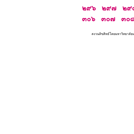
๒๙๖
๒๙๗
๒๙
๓๐๖
๓๐๗
๓๐
สงวนลิขสิทธ์โดยมหาวิทยาลัย