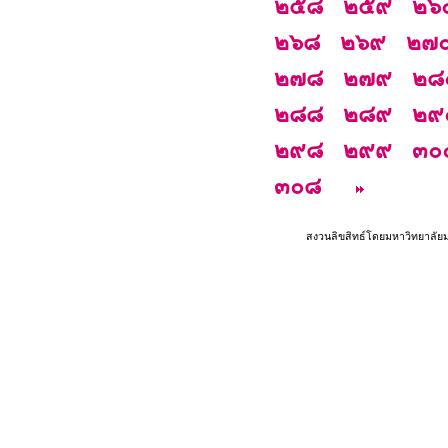
๒๕๘
๒๕๙
๒๖
๒๖๘
๒๖๙
๒๗
๒๗๘
๒๗๙
๒๘
๒๘๘
๒๘๙
๒๙
๒๙๘
๒๙๙
๓๐
๓๐๘
สงวนลิขสิทธ์โดยมหาวิทยาลัย