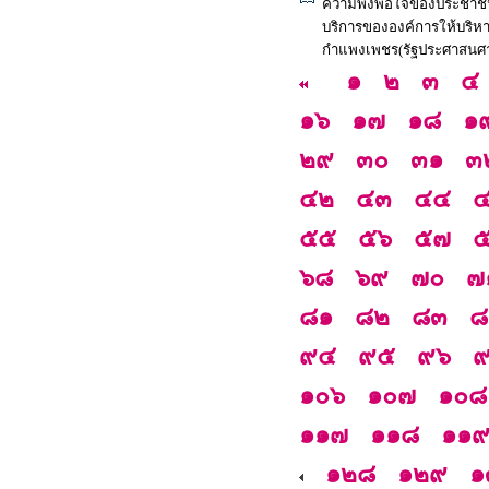
ความพึงพอใจของประชาชนที
บริการขององค์การให้บริหา
กำแพงเพชร(รัฐประศาสนศา
๑
๒
๓
๔
๑๖
๑๗
๑๘
๑
๒๙
๓๐
๓๑
๓
๔๒
๔๓
๔๔
๕๕
๕๖
๕๗
๖๘
๖๙
๗๐
๗
๘๑
๘๒
๘๓
๘
๙๔
๙๕
๙๖
๑๐๖
๑๐๗
๑๐๘
๑๑๗
๑๑๘
๑๑
๑๒๘
๑๒๙
๑