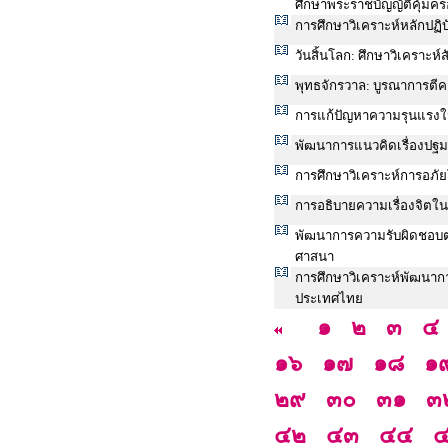
ศึกษาพระราชบัญญัติคุ้มค
การศึกษาวิเคราะห์หลักปฏิบ
วันสิ้นโลก: ศึกษาวิเคราะห์ส
พุทธจักรวาล: บูรณาการตีค
การแก้ปัญหาความรุนแรงใน
พัฒนาการแนวคิดเรื่องปฐมธ
การศึกษาวิเคราะห์การอภั
การอธิบายความเรื่องจิตใ
พัฒนาการความรับผิดชอบต
ศาสนา
การศึกษาวิเคราะห์พัฒนาก
ประเทศไทย
๑
๒
๓
๔
๑๖
๑๗
๑๘
๑
๒๙
๓๐
๓๑
๓
๔๒
๔๓
๔๔