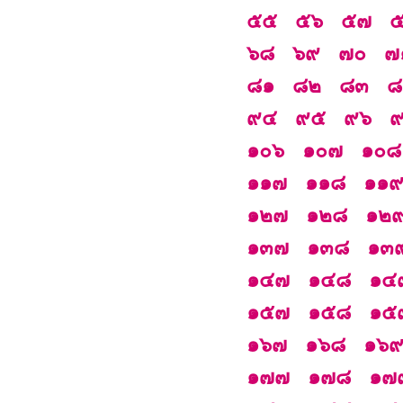
๕๕
๕๖
๕๗
๖๘
๖๙
๗๐
๗
๘๑
๘๒
๘๓
๘
๙๔
๙๕
๙๖
๑๐๖
๑๐๗
๑๐๘
๑๑๗
๑๑๘
๑๑
๑๒๗
๑๒๘
๑๒
๑๓๗
๑๓๘
๑๓
๑๔๗
๑๔๘
๑๔
๑๕๗
๑๕๘
๑๕
๑๖๗
๑๖๘
๑๖
๑๗๗
๑๗๘
๑๗