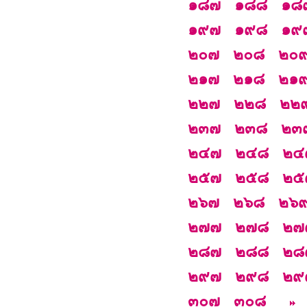
๑๘๗
๑๘๘
๑๘
๑๙๗
๑๙๘
๑๙
๒๐๗
๒๐๘
๒๐
๒๑๗
๒๑๘
๒๑
๒๒๗
๒๒๘
๒๒
๒๓๗
๒๓๘
๒๓
๒๔๗
๒๔๘
๒๔
๒๕๗
๒๕๘
๒๕
๒๖๗
๒๖๘
๒๖
๒๗๗
๒๗๘
๒๗
๒๘๗
๒๘๘
๒๘
๒๙๗
๒๙๘
๒๙
๓๐๗
๓๐๘