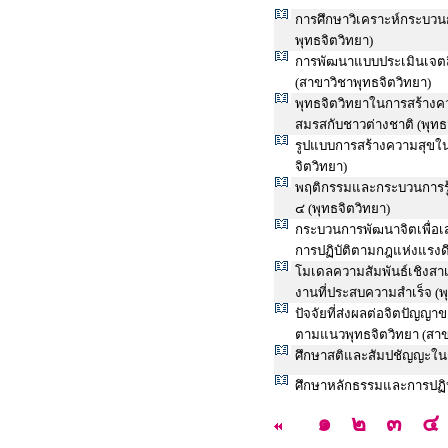
การศึกษาวิเคราะห์กระบวนก
พุทธจิตวิทยา)
การพัฒนาแบบประเมินเจตสิก
(สาขาวิชาพุทธจิตวิทยา)
พุทธจิตวิทยาในการสร้างควา
สมรสกับชาวต่างชาติ (พุทธ
รูปแบบการสร้างความสุขใ
จิตวิทยา)
พฤติกรรมและกระบวนการรู้
๔ (พุทธจิตวิทยา)
กระบวนการพัฒนาจิตเพื่อเ
การปฏิบัติตามกฎแห่งแรงดึ
โมเดลความสัมพันธ์เชิงสาเ
งานที่ประสบความสำเร็จ (พ
ปัจจัยที่ส่งผลต่อจิตปัญญ
ตามแนวพุทธจิตวิทยา (สาข
ศึกษาสติและสัมปชัญญะในก
ศึกษาหลักธรรมและการปฏิบ
๑
๒
๓
๔