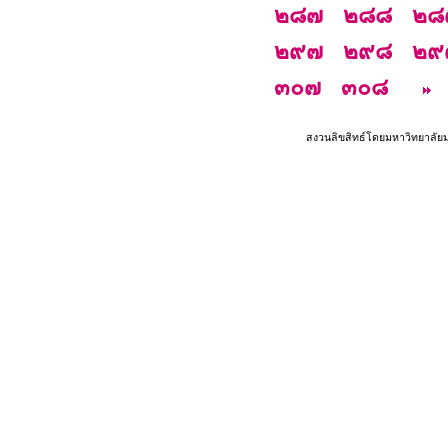
๒๘๗
๒๘๘
๒๘
๒๙๗
๒๙๘
๒๙
๓๐๗
๓๐๘
สงวนลิขสิทธ์โดยมหาวิทยาลัย