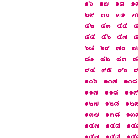
๑๖
๑๗
๑๘
๑
๒๙
๓๐
๓๑
๓
๔๒
๔๓
๔๔
๕๕
๕๖
๕๗
๖๘
๖๙
๗๐
๗
๘๑
๘๒
๘๓
๘
๙๔
๙๕
๙๖
๑๐๖
๑๐๗
๑๐๘
๑๑๗
๑๑๘
๑๑
๑๒๗
๑๒๘
๑๒
๑๓๗
๑๓๘
๑๓
๑๔๗
๑๔๘
๑๔
๑๕๗
๑๕๘
๑๕