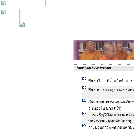
วิทยานิพนธ์มหาวิทยาลัย
ศึกษาวิบากที่เป็นปัจจัยแ
ศึกษาการบรรลุธรรมของพร
ศึกษาเนสัชชิกังคธุดงควั
วิ. (ทองใบ ปภสฺสโร)
การเจริญวิปัสสนาตามหลักสต
บุคลิกภาพ (พุทธจิตวิทยา)
กระบวนการพัฒนาตนตามหลักพ