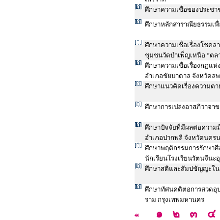
ศึกษาความเชื่อของประชาชน
ศึกษาหลักสาราณียธรรมเพื
ศึกษาความเชื่อเรื่องโชค
ชุมชนวัดบำเพ็ญเหนือ “ตลา
ศึกษาความเชื่อเรื่องกฎแห่
อำเภอชัยบาดาล จังหวัดลพบ
ศึกษาแนวคิดเรื่องความตา
ศึกษาการเปล่งอาสภิวาจาข
ศึกษาปัจจัยที่มีผลต่อความ
อำเภอปากพลี จังหวัดนคร
ศึกษาพฤติกรรมการรักษาศ
นักเรียนโรงเรียนรัตนจีนะ
ศึกษาสติและสัมปชัญญะใน
ศึกษาทัศนคติต่อการสวดอุ
ราม กรุงเทพมหานคร
๑
๒
๓
๔