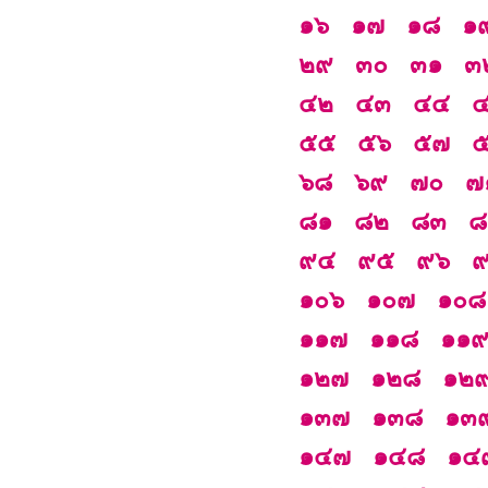
๑๖
๑๗
๑๘
๑
๒๙
๓๐
๓๑
๓
๔๒
๔๓
๔๔
๕๕
๕๖
๕๗
๖๘
๖๙
๗๐
๗
๘๑
๘๒
๘๓
๘
๙๔
๙๕
๙๖
๑๐๖
๑๐๗
๑๐๘
๑๑๗
๑๑๘
๑๑
๑๒๗
๑๒๘
๑๒
๑๓๗
๑๓๘
๑๓
๑๔๗
๑๔๘
๑๔