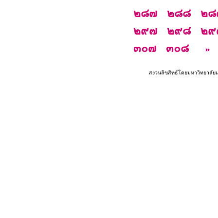
๒๘๗
๒๘๘
๒๘
๒๙๗
๒๙๘
๒๙
๓๐๗
๓๐๘
สงวนลิขสิทธ์โดยมหาวิทยาลัย