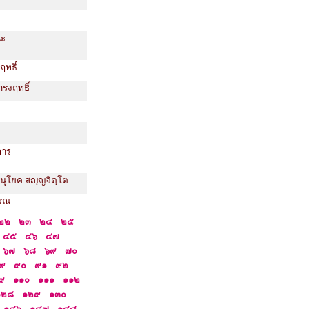
นะ
ฤทธิ์
ำรงฤทธิ์
การ
านุโยค สญฺญจิตฺโต
รรณ
๒๒
๒๓
๒๔
๒๕
๔๕
๔๖
๔๗
๖๗
๖๘
๖๙
๗๐
๙
๙๐
๙๑
๙๒
๙
๑๑๐
๑๑๑
๑๑๒
๑๒๘
๑๒๙
๑๓๐
๑๔๖
๑๔๗
๑๔๘