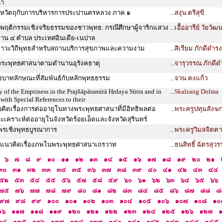
นา
คหวัตถุกับการบริหารการประปานครหลวง ภาค ๑
...สงุ่น ตรีสุขี
ฤติกรรมเชิงจริยธรรมของชาวพุทธ: กรณีศึกษาผู้จาริกแสวง
...เอื้ออารีย์ วัยวัฒ
ถาน ๔ ตำบล ประเทศอินเดีย-เนปาล
ขภาวะวิถีพุทธสำหรับสถานบริการสุขภาพและความงาม
...สิเรียม ภักดีดำรง
งพระพุทธศาสนาตามตำนานอุรังคธาตุ
...จารุวรรณ ภักดีด
ธบาทลักษณะที่สัมพันธ์กับหลักพุทธธรรม
...จวน คงแก้ว
 of the Emptiness in the Prajñāpāramitā Hṛdaya Sūtra and in
...Skalzang Dolma
ith Special References to their
คิดเรื่องการต่ออายุในทางพระพุทธศาสนาที่มีอิทธิพลต่อ
...พระครูปทุมสังฆ
เคราะห์ต่ออายุในจังหวัดร้อยเอ็ดและจังหวัดสุรินทร์
ไพรเชิงพุทธบูรณาการ
...พระครูวิมลจิตต
ห์แนวคิดเรื่องภพในพระพุทธศาสนาเถรวาท
...ธนสิทธิ์ ฉัตรสุว
๖
๗
๘
๙
๑๐
๑๑
๑๒
๑๓
๑๔
๑๕
๑๖
๑๗
๑๘
๑๙
๒๐
๒๑
๓๐
๓๑
๓๒
๓๓
๓๔
๓๕
๓๖
๓๗
๓๘
๓๙
๔๐
๔๑
๔๒
๔๓
๔๔
๕๒
๕๓
๕๔
๕๕
๕๖
๕๗
๕๘
๕๙
๖๐
๖๑
๖๒
๖๓
๖๔
๖๕
๖๖
๗๕
๗๖
๗๗
๗๘
๗๙
๘๐
๘๑
๘๒
๘๓
๘๔
๘๕
๘๖
๘๗
๘๘
๘
๙๗
๙๘
๙๙
๑๐๐
๑๐๑
๑๐๒
๑๐๓
๑๐๔
๑๐๕
๑๐๖
๑๐๗
๑๐๘
๑๐
๑๖
๑๑๗
๑๑๘
๑๑๙
๑๒๐
๑๒๑
๑๒๒
๑๒๓
๑๒๔
๑๒๕
๑๒๖
๑๒๗
๓๔
๑๓๕
๑๓๖
๑๓๗
๑๓๘
๑๓๙
๑๔๐
๑๔๑
๑๔๒
๑๔๓
๑๔๔
๑๔๕