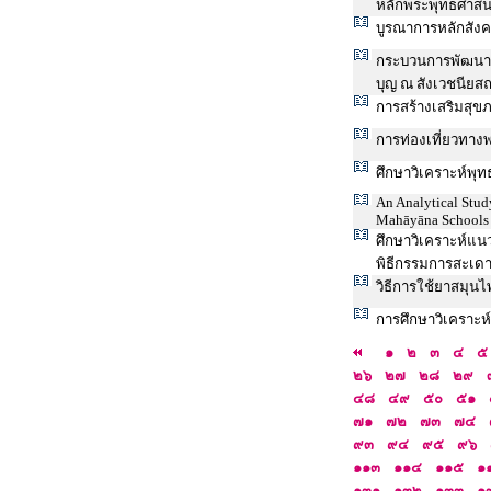
หลักพระพุทธศาส
บูรณาการหลักสัง
กระบวนการพัฒนาพ
บุญ ณ สังเวชนียส
การสร้างเสริมสุ
การท่องเที่ยวทา
ศึกษาวิเคราะห์พุท
An Analytical Study
Mahāyāna Schools w
ศึกษาวิเคราะห์แนว
พิธีกรรมการสะเดาะ
วิธีการใช้ยาสมุน
การศึกษาวิเคราะ
๑
๒
๓
๔
๕
๒๖
๒๗
๒๘
๒๙
๔๘
๔๙
๕๐
๕๑
๗๑
๗๒
๗๓
๗๔
๙๓
๙๔
๙๕
๙๖
๑๑๓
๑๑๔
๑๑๕
๑
๑๓๑
๑๓๒
๑๓๓
๑