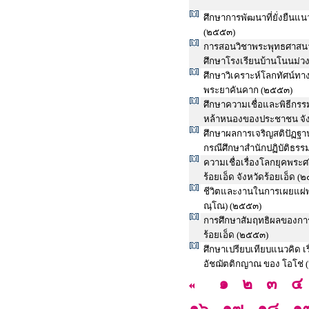
ศึกษาการพัฒนาที่ยั่งยืนแ
(๒๕๕๓)
การสอนวิชาพระพุทธศาสนา
ศึกษาโรงเรียนบ้านโนนม่ว
ศึกษาวิเคราะห์โลกทัศน์ท
พระยาคันคาก (๒๕๕๓)
ศึกษาความเชื่อและพิธีกร
หล้าหนองของประชาชน จั
ศึกษาผลการเจริญสติปัฏฐาน
กรณีศึกษาสำนักปฏิบัติธร
ความเชื่อเรื่องโลกยุคพ
ร้อยเอ็ด จังหวัดร้อยเอ็ด (
ชีวิตและงานในการเผยแผ่พ
ณฺโณ) (๒๕๕๓)
การศึกษาสัมฤทธิผลของการ
ร้อยเอ็ด (๒๕๕๓)
ศึกษาเปรียบเทียบแนวคิด 
อัชฌัตติกญาณ ของ โอโช่
๑
๒
๓
๔
๑๖
๑๗
๑๘
๑