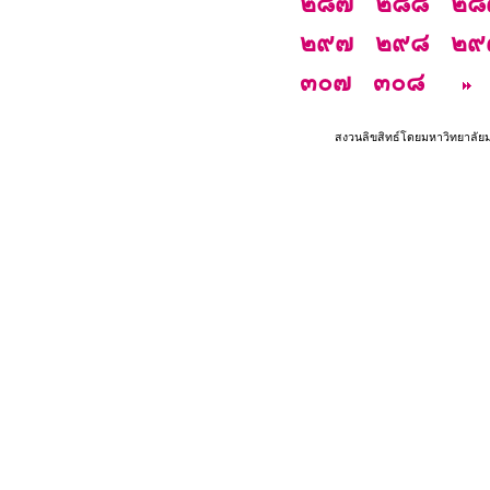
๒๘๗
๒๘๘
๒๘
๒๙๗
๒๙๘
๒๙
๓๐๗
๓๐๘
สงวนลิขสิทธ์โดยมหาวิทยาลัย