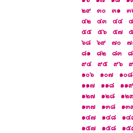
๒๙
๓๐
๓๑
๓
๔๒
๔๓
๔๔
๕๕
๕๖
๕๗
๖๘
๖๙
๗๐
๗
๘๑
๘๒
๘๓
๘
๙๔
๙๕
๙๖
๑๐๖
๑๐๗
๑๐๘
๑๑๗
๑๑๘
๑๑
๑๒๗
๑๒๘
๑๒
๑๓๗
๑๓๘
๑๓
๑๔๗
๑๔๘
๑๔
๑๕๗
๑๕๘
๑๕