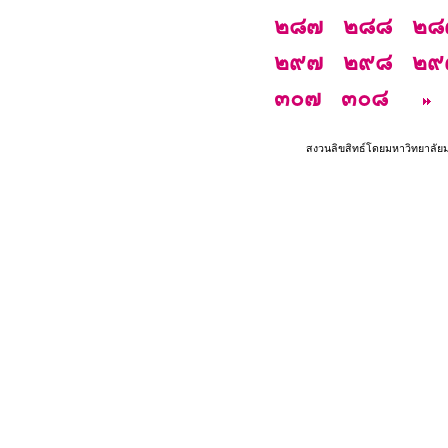
๒๘๗
๒๘๘
๒๘
๒๙๗
๒๙๘
๒๙
๓๐๗
๓๐๘
สงวนลิขสิทธ์โดยมหาวิทยาลัย