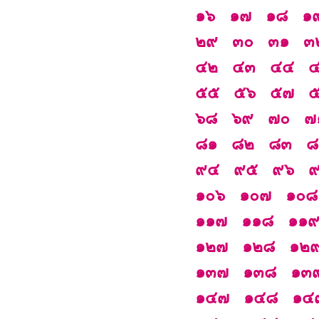
๑๖
๑๗
๑๘
๑
๒๙
๓๐
๓๑
๓
๔๒
๔๓
๔๔
๕๕
๕๖
๕๗
๖๘
๖๙
๗๐
๗
๘๑
๘๒
๘๓
๘
๙๔
๙๕
๙๖
๑๐๖
๑๐๗
๑๐๘
๑๑๗
๑๑๘
๑๑
๑๒๗
๑๒๘
๑๒
๑๓๗
๑๓๘
๑๓
๑๔๗
๑๔๘
๑๔