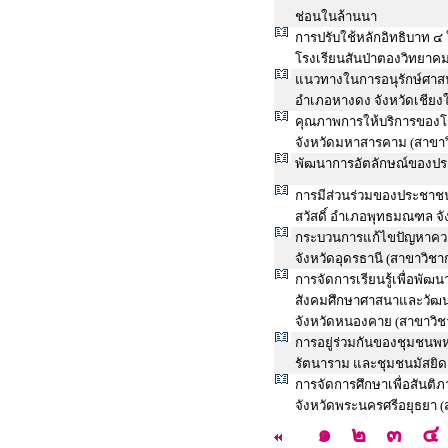
ช่อนในล้านนา
การปรับใช้หลักอิทธิบาท ๔ 
โรงเรียนสันป่าตองวิทยาคม
แนวทางในการอนุรักษ์ศาส
อำเภอหางดง จังหวัดเชียง
คุณภาพการให้บริการของโ
จังหวัดมหาสารคาม (สาขา
พัฒนาการอัตลักษณ์ของปร
การมีส่วนร่วมของประชาช
สวัสดิ์ อำเภอพุทธมณฑล จ
กระบวนการแก้ไขปัญหาควา
จังหวัดอุดรธานี (สาขาวิช
การจัดการเรียนรู้เพื่อพัฒ
สังคมศึกษาศาสนาและวัฒน
จังหวัดหนองคาย (สาขาวิ
การอยู่ร่วมกันของชุมชนพ
รัตนาราม และชุมชนมัสยิ
การจัดการศึกษาเพื่อสันต
จังหวัดพระนครศรีอยุธยา 
๑
๒
๓
๔