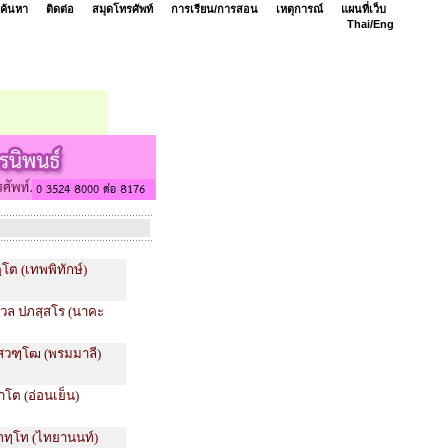
ค้นหา
ติดต่อ
สมุดโทรศัพท์
การเรียน/การสอน
เหตุการณ์
แผนที่เว็บ
Thai/
Eng
ฺโต (เทพพิทักษ์)
มวล ปภสฺสโร (นาคะ
 ยสวฑฺโฒ (พรมมาลี)
าโต (อ่อนเย็น)
ภทฺโท (ไทยานนท์)