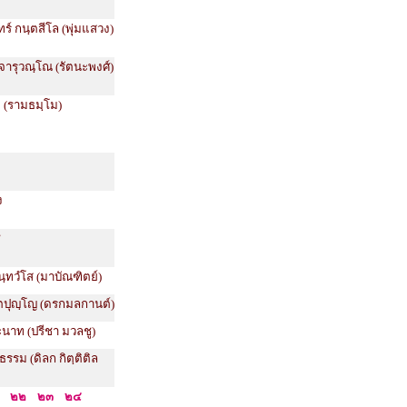
ทร์ กนฺตสีโล (พุ่มแสวง)
จารุวณฺโณ (รัตนะพงศ์)
 (รามธมฺโม)
ง
ช
ฺทวํโส (มาบัณฑิตย์)
ตปุญฺโญ (ดรกมลกานต์)
นาท (ปรีชา มวลชู)
ธรรม (ดิลก กิตฺติติล
๒๒
๒๓
๒๔