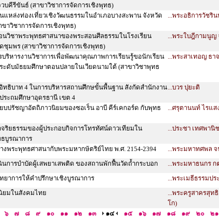
จวบคีรีขันธ์ (สาขาวิชาการจัดการเชิงพุทธ)
็นแหล่งท่องเที่ยวเชิงวัฒนธรรมในอำเภอบางสะพาน จังหวัด
...พระอธิการวัชริน
สาขาวิชาการจัดการเชิงพุทธ)
สอนวิชาพระพุทธศาสนาของพระสอนศีลธรรมในโรงเรียน
...พระใบฎีกามนูญ 
ดชุมพร (สาขาวิชาการจัดการเชิงพุทธ)
บริหารงานวิชาการเพื่อพัฒนาคุณภาพการเรียนรู้ขอนักเรียน
...พระสาเทอญ ธาจ
ะดับมัธยมศึกษาตอนปลายในเวียดนามใต้ (สาขาวิชาพุทธ
ิทธิบาท 4 ในการบริหารสถานศึกษขั้นพื้นฐาน สังกัดสำนักงาน
...บวร ปุยะติ
าประถมศึกษาอุดรธานี เขต 4
ยบปรัชญาอัตถิภาวนิยมของซอเร็น อาบี คีร์เคกอร์ด กับพุทธ
...ศรุตานนท์ ไรแส
ริยธรรมของผู้ประกอบกิจการโทรทัศน์ดาวเทียมใน
...ประชา เทศพานิ
ทธบูรณาการ
่างพระพุทธศาสนากับพระมหากษัตริย์ไทย พ.ศ. 2154-2394
...พระมหาทศพล จน
นินการบำบัดผู้เสพยาเสพติด ของสถานพักฟื้นวัดถ้ำกระบอก
...พระมหาธนกร ก
ิทยาการให้คำปรึกษาเชิงบูรณาการ
...พระเมธีธรรมประ
่านิยมในสังคมไทย
...พระครูสาครสุทธิ
โก)
๖
๗
๘
๙
๑๐
๑๑
๑๒
๑๓
๑๔
๑๕
๑๖
๑๗
๑๘
๑๙
๒๐
๒๑