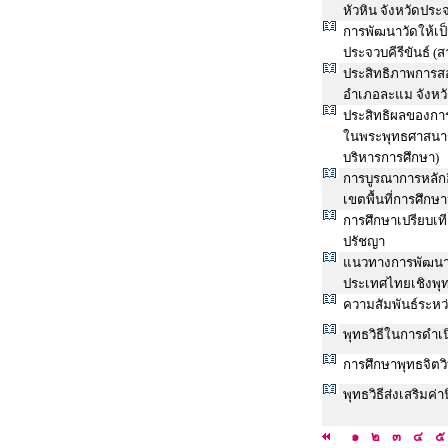
หัวหิน จังหวัดประ
การพัฒนาวัดให้เป
ประจวบคีรีขันธ์ (
ประสิทธิภาพการ
อำเภอละแม จังหวั
ประสิทธิผลของการ
ในพระพุทธศาสนาร
บริหารการศึกษา)
การบูรณาการหลักอ
เขตพื้นที่การศึกษ
การศึกษาเปรียบเที
ปรัชญา
แนวทางการพัฒนาจ
ประเทศไทยเชิงพุ
ความสัมพันธ์ระหว
พุทธวิธีในการดำเ
การศึกษาพุทธจิตว
พุทธวิธีส่งเสริมค
๑
๒
๓
๔
๕