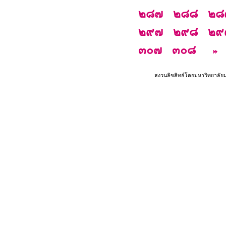
๒๘๗
๒๘๘
๒๘
๒๙๗
๒๙๘
๒๙
๓๐๗
๓๐๘
สงวนลิขสิทธ์โดยมหาวิทยาลัย