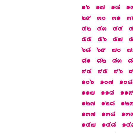
๑๖
๑๗
๑๘
๑
๒๙
๓๐
๓๑
๓
๔๒
๔๓
๔๔
๕๕
๕๖
๕๗
๖๘
๖๙
๗๐
๗
๘๑
๘๒
๘๓
๘
๙๔
๙๕
๙๖
๑๐๖
๑๐๗
๑๐๘
๑๑๗
๑๑๘
๑๑
๑๒๗
๑๒๘
๑๒
๑๓๗
๑๓๘
๑๓
๑๔๗
๑๔๘
๑๔