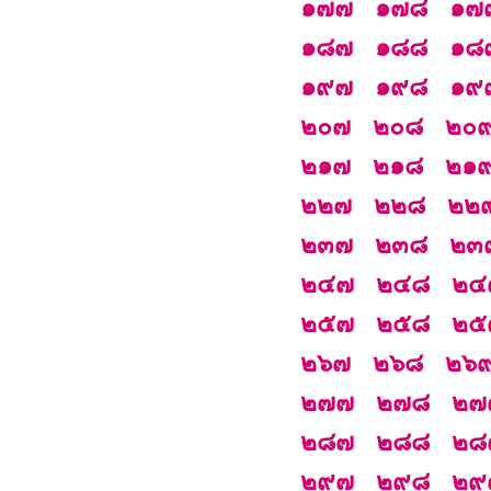
๑๗๗
๑๗๘
๑๗
๑๘๗
๑๘๘
๑๘
๑๙๗
๑๙๘
๑๙
๒๐๗
๒๐๘
๒๐
๒๑๗
๒๑๘
๒๑
๒๒๗
๒๒๘
๒๒
๒๓๗
๒๓๘
๒๓
๒๔๗
๒๔๘
๒๔
๒๕๗
๒๕๘
๒๕
๒๖๗
๒๖๘
๒๖
๒๗๗
๒๗๘
๒๗
๒๘๗
๒๘๘
๒๘
๒๙๗
๒๙๘
๒๙