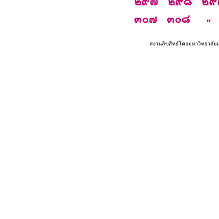
๒๙๗
๒๙๘
๒๙
๓๐๗
๓๐๘
สงวนลิขสิทธ์โดยมหาวิทยาลัย