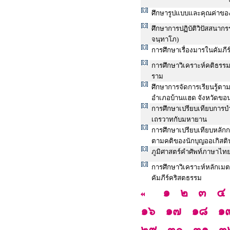
ศึกษารูปแบบและคุณค่าข
ศึกษาการปฏิบัติวิปัสสน
จนฺทาโภ)
การศึกษาเรื่องมารในคัมภ
การศึกษาวิเคราะห์คติธรร
ราม
ศึกษาการจัดการเรียนรู้ต
อำเภอบ้านแฮด จังหวัดขอ
การศึกษาเปรียบเทียบการบ
เถรวาทกับมหายาน
การศึกษาเปรียบเทียบหลัก
ตามคติของนักบุญออเกิสติ
ภูมิศาสตร์คำศัพท์ภาษาไทย
การศึกษาวิเคราะห์หลักเม
คัมภีร์คริสตธรรม
๑
๒
๓
๔
๑๖
๑๗
๑๘
๑
๒๙
๓๐
๓๑
๓