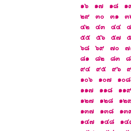
๑๖
๑๗
๑๘
๑
๒๙
๓๐
๓๑
๓
๔๒
๔๓
๔๔
๕๕
๕๖
๕๗
๖๘
๖๙
๗๐
๗
๘๑
๘๒
๘๓
๘
๙๔
๙๕
๙๖
๑๐๖
๑๐๗
๑๐๘
๑๑๗
๑๑๘
๑๑
๑๒๗
๑๒๘
๑๒
๑๓๗
๑๓๘
๑๓
๑๔๗
๑๔๘
๑๔