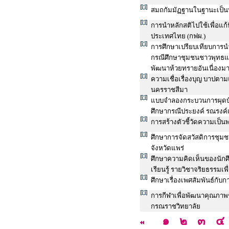
สมถกัมมัฏฐานในฐานะเป็น
การนำหลักสติไปใช้เพื่อแ
ประเทศไทย (กฟผ.)
การศึกษาเปรียบเทียบการน
กรณีศึกษาชุมชนชาวพุทธแล
พัฒนาห้วยทรายอันเนื่องม
ความเชื่อเรื่องบุญ บาปต
นครราชสีมา
แบบจำลองกระบวนการผุดบังเ
ศึกษากรณีประยงค์ รณรงค์
การสร้างตัวชี้วัดความเป็
ศึกษาการจัดสวัสดิการชุม
จังหวัดแพร่
ศึกษาความคิดเห็นของนักศ
เรียนรู้ รายวิชาจริยธรรมเพ
ศึกษาเรื่องเพศสัมพันธ์ก
การกีฬาเพื่อพัฒนาคุณภาพ
กรณราชวิทยาลัย
๑
๒
๓
๔