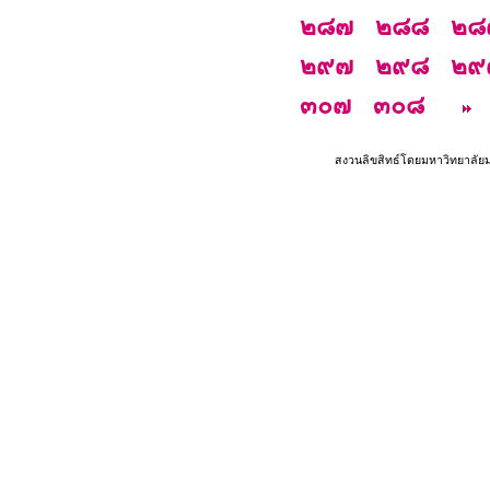
๒๘๗
๒๘๘
๒๘
๒๙๗
๒๙๘
๒๙
๓๐๗
๓๐๘
สงวนลิขสิทธ์โดยมหาวิทยาลัย