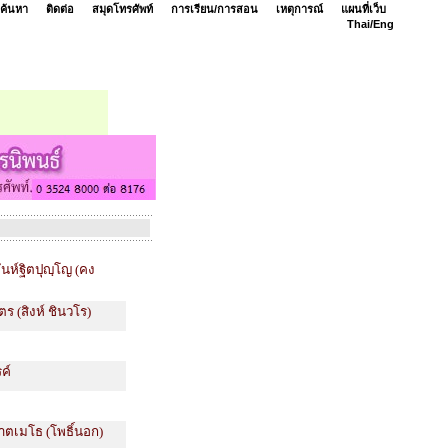
ค้นหา
ติดต่อ
สมุดโทรศัพท์
การเรียน/การสอน
เหตุการณ์
แผนที่เว็บ
Thai/
Eng
ันห์ฐิตปุญฺโญ (คง
ตร (สิงห์ ชินวโร)
ค์
าตเมโธ (โพธิ์นอก)