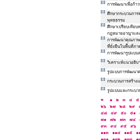
การพัฒนาเพื่อก้
ศึกษากระบวนการพ
พุทธธรรม
ศึกษาเปรียบเทีย
กฎหมายอาญาและ
การพัฒนาคุณภาพช
ที่ยั่งยืนในพื้นท
การพัฒนารูปแบบ
วิเคราะห์แนวอธิ
รูปแบบการพัฒนาศ
กระบวนการสร้างแร
รูปแบบและกระบว
๑
๒
๓
๔
๕
๒๖
๒๗
๒๘
๒๙
๔๘
๔๙
๕๐
๕๑
๗๑
๗๒
๗๓
๗๔
๙๓
๙๔
๙๕
๙๖
๑๑๓
๑๑๔
๑๑๕
๑
๑๓๑
๑๓๒
๑๓๓
๑