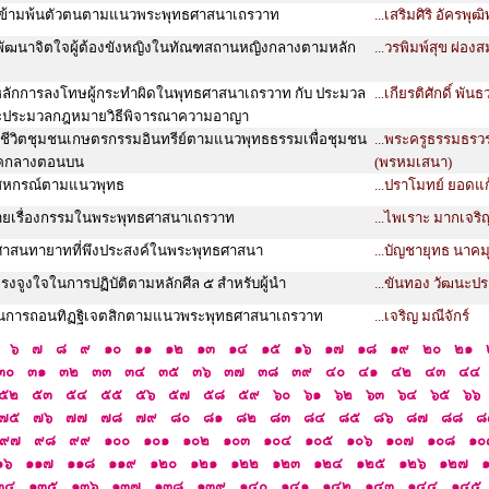
าวข้ามพ้นตัวตนตามแนวพระพุทธศาสนาเถรวาท
...เสริมศิริ อัครพุฒิ
ัฒนาจิตใจผู้ต้องขังหญิงในทัณฑสถานหญิงกลางตามหลัก
...วรพิมพ์สุข ผ่องส
บหลักการลงโทษผู้กระทำผิดในพุทธศาสนาเถรวาท กับ ประมวล
...เกียรติศักดิ์ พันธ
ประมวลกฎหมายวิธีพิจารณาความอาญา
ีวิตชุมชนเกษตรกรรมอินทรีย์ตามแนวพุทธธรรมเพื่อชุมชน
...พระครูธรรมธร
ี่ภาคกลางตอนบน
(พรหมเสนา)
สหกรณ์ตามแนวพุทธ
...ปราโมทย์ ยอดแก
บายเรื่องกรรมในพระพุทธศาสนาเถรวาท
...ไพเราะ มากเจริ
าสนทายาทที่พึงประสงค์ในพระพุทธศาสนา
...บัญชายุทธ นาคมุ
งจูงใจในการปฏิบัติตามหลักศีล ๕ สำหรับผู้นำ
...ขันทอง วัฒนะปร
นการถอนทิฏฐิเจตสิกตามแนวพระพุทธศาสนาเถรวาท
...เจริญ มณีจักร์
๖
๗
๘
๙
๑๐
๑๑
๑๒
๑๓
๑๔
๑๕
๑๖
๑๗
๑๘
๑๙
๒๐
๒๑
๓๐
๓๑
๓๒
๓๓
๓๔
๓๕
๓๖
๓๗
๓๘
๓๙
๔๐
๔๑
๔๒
๔๓
๔๔
๕๒
๕๓
๕๔
๕๕
๕๖
๕๗
๕๘
๕๙
๖๐
๖๑
๖๒
๖๓
๖๔
๖๕
๖๖
๗๕
๗๖
๗๗
๗๘
๗๙
๘๐
๘๑
๘๒
๘๓
๘๔
๘๕
๘๖
๘๗
๘๘
๘
๙๗
๙๘
๙๙
๑๐๐
๑๐๑
๑๐๒
๑๐๓
๑๐๔
๑๐๕
๑๐๖
๑๐๗
๑๐๘
๑๐
๑๖
๑๑๗
๑๑๘
๑๑๙
๑๒๐
๑๒๑
๑๒๒
๑๒๓
๑๒๔
๑๒๕
๑๒๖
๑๒๗
๓๔
๑๓๕
๑๓๖
๑๓๗
๑๓๘
๑๓๙
๑๔๐
๑๔๑
๑๔๒
๑๔๓
๑๔๔
๑๔๕