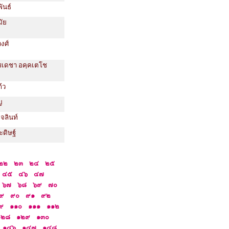
พันธ์
มัย
วงศ์
วรเดชา อคฺคเตโช
้ว
ญ
จลินท์
ะดิษฐ์
๒๒
๒๓
๒๔
๒๕
๔๕
๔๖
๔๗
๖๗
๖๘
๖๙
๗๐
๙
๙๐
๙๑
๙๒
๙
๑๑๐
๑๑๑
๑๑๒
๑๒๘
๑๒๙
๑๓๐
๑๔๖
๑๔๗
๑๔๘