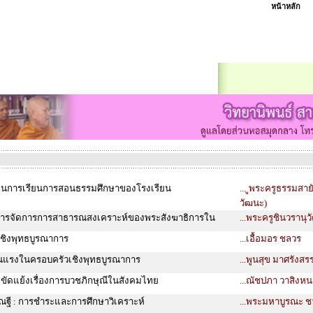
หน้าหลัก
ในการเรียนการสอนธรรมศึกษาของโรงเรียน
... ูพระครูธรรมสาย
วัฒนะ)
ารจัดการการสาธารณสงเคราะห์ของพระสังฆาธิการใน
...พระครูชินวรานุวั
เชิงพุทธบูรณาการ
...เอื้อมอร ชลวร
นแรงในครอบครัวเชิงพุทธบูรณาการ
...พูนสุข มาศรังสรร
ัดแย้งเรื่องการบวชภิกษุณีในสังคมไทย
...ณัชปภา วาสิงหน
คคัณฐี : การชำระและการศึกษาวิเคราะห์
...พระมหาบูรณะ ช