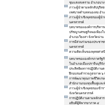
ชุมแสงสงคราม อำเภอบางร
ภาวะผู้นำตามหลักสัปปุร
เทศบาลตำบลหนองสอ อำเภอเ
ภาวะผู้นำเชิงพุทธของผู้นำ
นครสวรรค์
บทบาทขององค์การบริหารส่
ปรัชญาเศรษฐกิจพอเพียงใน
อำเภอเวียงสา จังหวัดน่าน
การมีส่วนร่วมของประชาช
นครสวรรค์
ความคิดเห็นของพุทธศาสนิ
บทบาทขององค์กรภาครัฐกับ
ในอำเภอเมืองปราจีนบุรีจังห
ประสิทธิผลการปฏิบัติงาน
ฝึกอบรมตำรวจภูธรภาค ๖ จ
การพัฒนาคุณภาพชีวิตเกษ
สำนักงานกองทุนฟื้นฟูและ
ภาวะผู้นำเชิงพุทธของข้า
จังหวัดนครสวรรค์
การปฏิบัติงานตามหลักสา
อธิบดีผู้พิพากษาภาค ๔