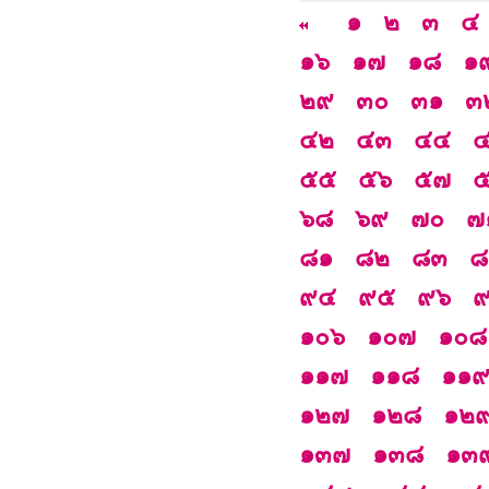
๑
๒
๓
๔
๑๖
๑๗
๑๘
๑
๒๙
๓๐
๓๑
๓
๔๒
๔๓
๔๔
๕๕
๕๖
๕๗
๖๘
๖๙
๗๐
๗
๘๑
๘๒
๘๓
๘
๙๔
๙๕
๙๖
๑๐๖
๑๐๗
๑๐๘
๑๑๗
๑๑๘
๑๑
๑๒๗
๑๒๘
๑๒
๑๓๗
๑๓๘
๑๓