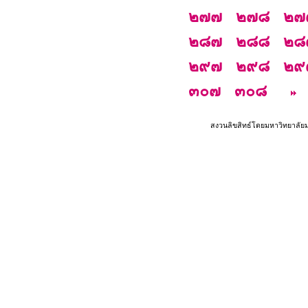
๒๗๗
๒๗๘
๒๗
๒๘๗
๒๘๘
๒๘
๒๙๗
๒๙๘
๒๙
๓๐๗
๓๐๘
สงวนลิขสิทธ์โดยมหาวิทยาลัย