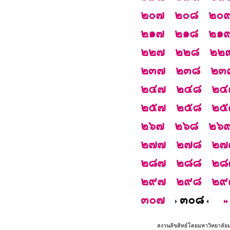
๒๐๗
๒๐๘
๒๐
๒๑๗
๒๑๘
๒๑
๒๒๗
๒๒๘
๒๒
๒๓๗
๒๓๘
๒๓
๒๔๗
๒๔๘
๒๔
๒๕๗
๒๕๘
๒๕
๒๖๗
๒๖๘
๒๖
๒๗๗
๒๗๘
๒๗
๒๘๗
๒๘๘
๒๘
๒๙๗
๒๙๘
๒๙
๓๐๗
๓๐๘
สงวนลิขสิทธ์โดยมหาวิทยาลัย