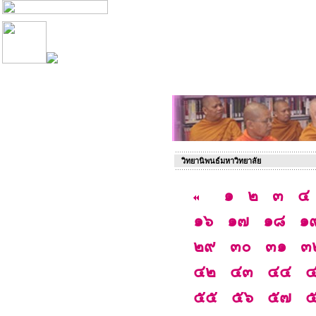
วิทยานิพนธ์มหาวิทยาลัย
๑
๒
๓
๔
๑๖
๑๗
๑๘
๑
๒๙
๓๐
๓๑
๓
๔๒
๔๓
๔๔
๕๕
๕๖
๕๗