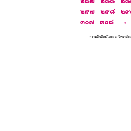
๒๘๗
๒๘๘
๒๘
๒๙๗
๒๙๘
๒๙
๓๐๗
๓๐๘
สงวนลิขสิทธ์โดยมหาวิทยาลัย