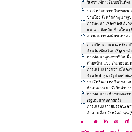
วิเคราะห์การอุ้มบุญในทั
ประสิทธิผลการบริหารตามห
บ้านโฮ่ง จังหวัดลำพูน (รั
การพัฒนาแหล่งท่องเที่ยว
แม่แตง จังหวัดเชียงใหม่ 
อนาคตภาพองค์กรแห่งความส
การบริหารงานตามหลักอปร
จังหวัดเชียงใหม่ (รัฐประศ
การพัฒนาคุณภาพชีวิตเพื
ตำบลบ้านแปะ อำเภอจอมทอง
การเสริมสร้างความมั่นค
จังหวัดลำพูน (รัฐประศาสน
ประสิทธิผลการบริหารงาน
อำเภอเกาะคา จังวัดลำปาง
การพัฒนาองค์กรแห่งความส
(รัฐประศาสนศาสตร์)
การเสริมสร้างสมรรถนะกา
อำเภอเมือง จังหวัดลำพูน 
๑
๒
๓
๔
๑๖
๑๗
๑๘
๑