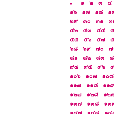
๑
๒
๓
๔
๑๖
๑๗
๑๘
๑
๒๙
๓๐
๓๑
๓
๔๒
๔๓
๔๔
๕๕
๕๖
๕๗
๖๘
๖๙
๗๐
๗
๘๑
๘๒
๘๓
๘
๙๔
๙๕
๙๖
๑๐๖
๑๐๗
๑๐๘
๑๑๗
๑๑๘
๑๑
๑๒๗
๑๒๘
๑๒
๑๓๗
๑๓๘
๑๓
๑๔๗
๑๔๘
๑๔