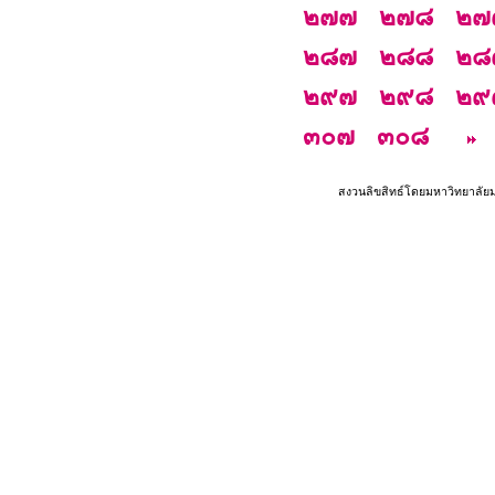
๒๗๗
๒๗๘
๒๗
๒๘๗
๒๘๘
๒๘
๒๙๗
๒๙๘
๒๙
๓๐๗
๓๐๘
สงวนลิขสิทธ์โดยมหาวิทยาลัย