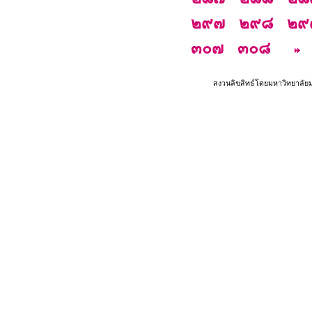
๒๙๗
๒๙๘
๒๙
๓๐๗
๓๐๘
สงวนลิขสิทธ์โดยมหาวิทยาลัย