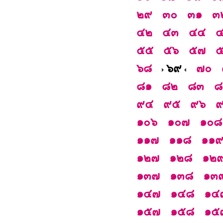
๒๙
๓๐
๓๑
๓
๔๒
๔๓
๔๔
๕๕
๕๖
๕๗
๖๘
๖๙
๗๐
๘๑
๘๒
๘๓
๘
๙๔
๙๕
๙๖
๑๐๖
๑๐๗
๑๐๘
๑๑๗
๑๑๘
๑๑
๑๒๗
๑๒๘
๑๒
๑๓๗
๑๓๘
๑๓
๑๔๗
๑๔๘
๑๔
๑๕๗
๑๕๘
๑๕