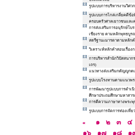
รูปแบบการบริหารงานวิศ
รูปแบบการไกล่เกลี่ยคดีข้
ครอบครัวศาลเยาวชนและค
การส่งเสริมการอนุรักษ์โบ
เชียงราย ตามหลักพุทธบูร
สตรีฐานะมารดาตามหลักค
วิเคราะห์หลักคำสอนเรื่อ
การบริหารสำนักวิปัสสนา
เถร)
แนวทางส่งเสริมกตัญญูกต
รูปแบบโรงทานตามแนวพร
การพัฒนารูปแบบการดำเนินง
ศึกษาประถมศึกษามหาสาร
การตีความภาษาทางพระพุท
รูปแบบการจัดการท่องเที่ย
๑
๒
๓
๔
๑๖
๑๗
๑๘
๑