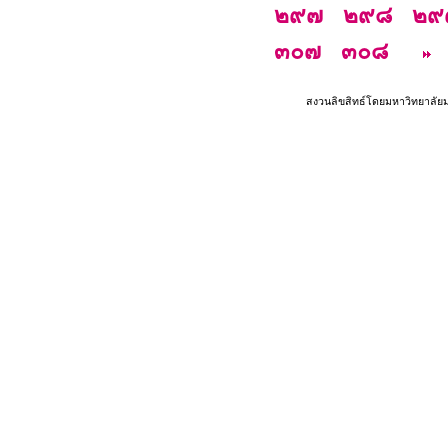
๒๙๗
๒๙๘
๒๙
๓๐๗
๓๐๘
สงวนลิขสิทธ์โดยมหาวิทยาลัย