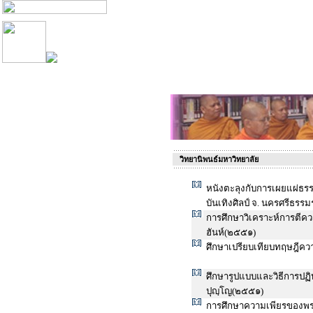
วิทยานิพนธ์มหาวิทยาลัย
หนังตะลุงกับการเผยแผ่ธร
บันเทิงศิลป์ จ. นครศรีธร
การศึกษาวิเคราะห์การตี
ฮันห์(๒๕๕๑)
ศึกษาเปรียบเทียบทฤษฎีค
ศึกษารูปแบบและวิธีการปฏ
ปุญฺโญ(๒๕๕๑)
การศึกษาความเพียรของพร