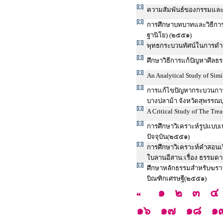
ความสัมพันธ์ของกรรมและกา
การศึกษาบทบาทและวิธีกา
ฐานิโย) (๒๕๕๑)
พุทธกระบวนทัศน์ในการดำเ
ศึกษาวิธีการแก้ปัญหาศี
An Analytical Study of Sim
การแก้ไขปัญหากระบวนการ
บางปลาม้า จังหวัดสุพรรณบ
A Critical Study of The Tre
การศึกษาวิเคราะห์รูปแบบ
ปัจจุบัน(๒๕๕๑)
การศึกษาวิเคราะห์คำสอนเ
ใบลานอีสาน:เรื่อง ธรรม
ศึกษาหลักธรรมสำหรับฆรา
บิณฑิกเศรษฐี(๒๕๕๑)
๑
๒
๓
๔
๑๖
๑๗
๑๘
๑