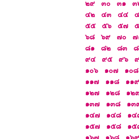
๒๙
๓๐
๓๑
๓
๔๒
๔๓
๔๔
๕๕
๕๖
๕๗
๖๘
๖๙
๗๐
๗
๘๑
๘๒
๘๓
๘
๙๔
๙๕
๙๖
๑๐๖
๑๐๗
๑๐๘
๑๑๗
๑๑๘
๑๑
๑๒๗
๑๒๘
๑๒
๑๓๗
๑๓๘
๑๓
๑๔๗
๑๔๘
๑๔
๑๕๗
๑๕๘
๑๕
๑๖๗
๑๖๘
๑๖