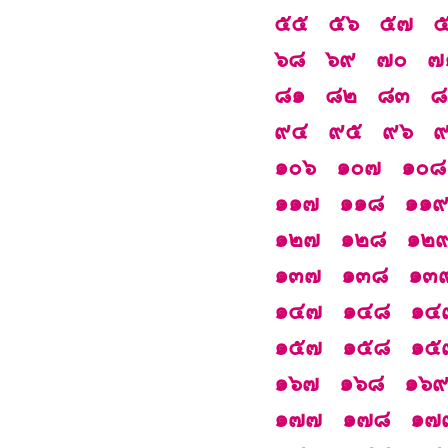
๕๕
๕๖
๕๗
๖๘
๖๙
๗๐
๗
๘๑
๘๒
๘๓
๘
๙๔
๙๕
๙๖
๑๐๖
๑๐๗
๑๐๘
๑๑๗
๑๑๘
๑๑
๑๒๗
๑๒๘
๑๒
๑๓๗
๑๓๘
๑๓
๑๔๗
๑๔๘
๑๔
๑๕๗
๑๕๘
๑๕
๑๖๗
๑๖๘
๑๖
๑๗๗
๑๗๘
๑๗