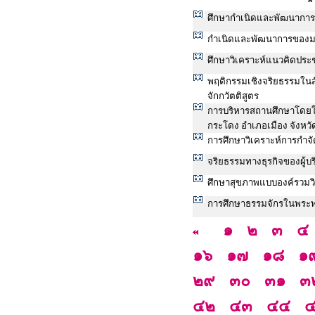
ศึกษากำเนิดและพัฒนากา
กำเนิดและพัฒนาการของมน
ศึกษาวิเคราะห์แนวคิดประ
พฤติกรรมเชิงจริยธรรมในส
จักกวัตติสูตร
การบริหารสถานศึกษาโดยใ
กระโดง อำเภอเมือง จังหวัดบ
การศึกษาวิเคราะห์การกำ
จริยธรรมทางธุรกิจของผู้
ศึกษาสุขภาพแบบองค์รวมว
การศึกษาธรรมจักรในพระ
๑
๒
๓
๔
๑๖
๑๗
๑๘
๑
๒๙
๓๐
๓๑
๓
๔๒
๔๓
๔๔