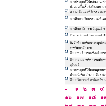
การประยุกต์ใช้หลักอานาปาน
ปอดอุดกั้นเรื้อรังโรงพยาบ
ความเชื่อและพิธีกรรมของชา
การศึกษาอริยมรรค ๘ ที่
การศึกษาวิเคราะห์คุณค่าข
The Factors of Success of
ปัจจัยที่ส่งเสริมการปลูก
ราชวิทยาลัย เลย
ศึกษาพฤติกรรมเชิงจริยธร
ศึกษาคุณค่าจริยธรรมที่ปร
สุรินทร์
การประยุกต์ใช้หลักพุทธธร
ตำบลน้ำริด อำเภอเมือง จัง
ศึกษาวิเคราะห์ อานิสงส์ข
๑
๒
๓
๔
๑๖
๑๗
๑๘
๑
๒๙
๓๐
๓๑
๓