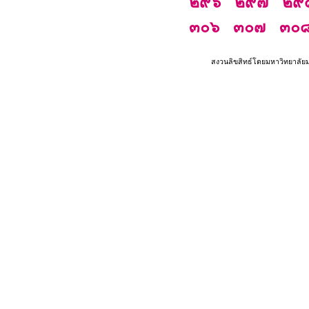
๒๙๖
๒๙๗
๒๙
๓๐๖
๓๐๗
๓๐
สงวนลิขสิทธ์โดยมหาวิทยาลัย