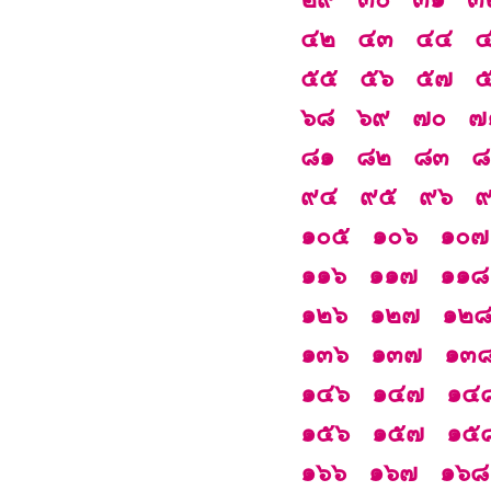
๔๒
๔๓
๔๔
๕๕
๕๖
๕๗
๖๘
๖๙
๗๐
๗
๘๑
๘๒
๘๓
๘
๙๔
๙๕
๙๖
๑๐๕
๑๐๖
๑๐๗
๑๑๖
๑๑๗
๑๑๘
๑๒๖
๑๒๗
๑๒
๑๓๖
๑๓๗
๑๓
๑๔๖
๑๔๗
๑๔
๑๕๖
๑๕๗
๑๕
๑๖๖
๑๖๗
๑๖๘