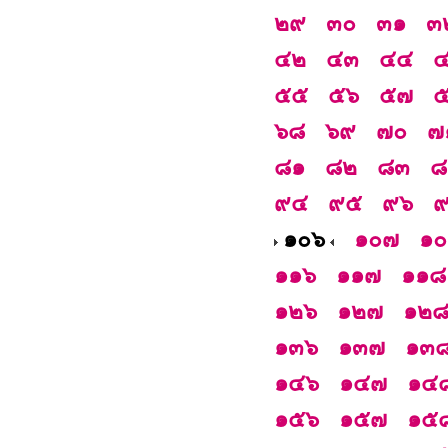
๒๙
๓๐
๓๑
๓
๔๒
๔๓
๔๔
๕๕
๕๖
๕๗
๖๘
๖๙
๗๐
๗
๘๑
๘๒
๘๓
๘
๙๔
๙๕
๙๖
๑๐๖
๑๐๗
๑
๑๑๖
๑๑๗
๑๑๘
๑๒๖
๑๒๗
๑๒
๑๓๖
๑๓๗
๑๓
๑๔๖
๑๔๗
๑๔
๑๕๖
๑๕๗
๑๕