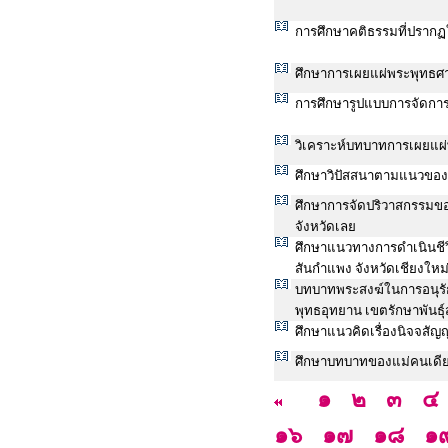
การศึกษาคติธรรมที่ปราก
ศึกษาการเผยแผ่พระพุทธศาส
การศึกษารูปแบบการจัดก
วิเคราะห์บทบาทการเผยแผ่
ศึกษาวิปัสสนาตามแนวของพ
ศึกษาการจัดปริวาสกรรมขอ
จังหวัดเลย
ศึกษาแนวทางการดำเนินชีว
สันกำแพง จังหวัดเชียงใหม
บทบาทพระสงฆ์ในการอนุรัก
พุทธอุทยาน เขตรักษาพันธุ์สั
ศึกษาแนวคิดเรื่องนิจจสั
ศึกษาบทบาทของแม่คนเดียว
๑
๒
๓
๔
๑๖
๑๗
๑๘
๑