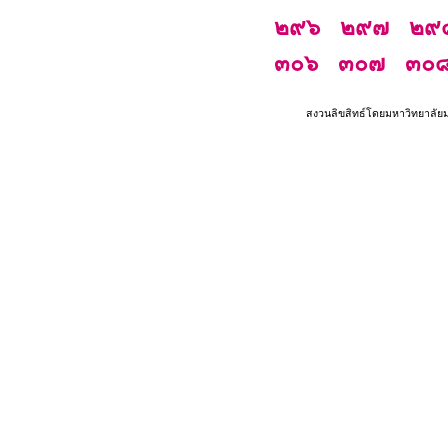
๒๙๖
๒๙๗
๒๙
๓๐๖
๓๐๗
๓๐
สงวนลิขสิทธ์โดยมหาวิทยาลัย