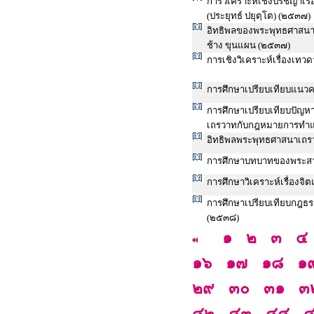
การวิเคราะห์เชิงปรัชญาเ
(ประยุทธ์ ปยุตฺโต) (๒๕๓๗)
อิทธิพลของพระพุทธศาสนาที
ช้าง ขุนแผน (๒๕๓๗)
การเชิงวิเคราะห์เรื่องเ
การศึกษาเปรียบเทียบแนวค
การศึกษาเปรียบเทียบปัญห
เถรวาทกับกฎหมายการทำแ
อิทธิพลพระพุทธศาสนาเถรว
การศึกษาบทบาทของพระสา
การศึกษาวิเคราะห์เรื่อง
การศึกษาเปรียบเทียบกฎธร
(๒๕๓๘)
๑
๒
๓
๔
๑๖
๑๗
๑๘
๑
๒๙
๓๐
๓๑
๓
๔๒
๔๓
๔๔