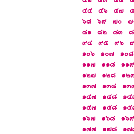
๕๕
๕๖
๕๗
๖๘
๖๙
๗๐
๗
๘๑
๘๒
๘๓
๘
๙๔
๙๕
๙๖
๑๐๖
๑๐๗
๑๐๘
๑๑๗
๑๑๘
๑๑
๑๒๗
๑๒๘
๑๒
๑๓๗
๑๓๘
๑๓
๑๔๗
๑๔๘
๑๔
๑๕๗
๑๕๘
๑๕
๑๖๗
๑๖๘
๑๖
๑๗๗
๑๗๘
๑๗