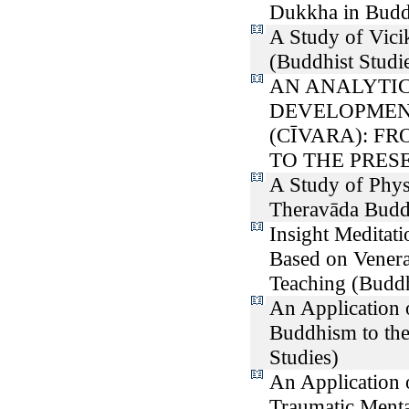
Dukkha in Budd
A Study of Vici
(Buddhist Studi
AN ANALYTIC
DEVELOPMEN
(CĪVARA): F
TO THE PRESEN
A Study of Phys
Theravāda Budd
Insight Meditat
Based on Vener
Teaching (Buddh
An Application 
Buddhism to the
Studies)
An Application 
Traumatic Menta