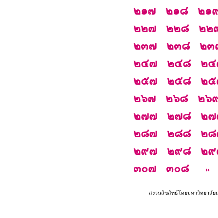
๒๑๗
๒๑๘
๒๑
๒๒๗
๒๒๘
๒๒
๒๓๗
๒๓๘
๒๓
๒๔๗
๒๔๘
๒๔
๒๕๗
๒๕๘
๒๕
๒๖๗
๒๖๘
๒๖
๒๗๗
๒๗๘
๒๗
๒๘๗
๒๘๘
๒๘
๒๙๗
๒๙๘
๒๙
๓๐๗
๓๐๘
สงวนลิขสิทธ์โดยมหาวิทยาลัย