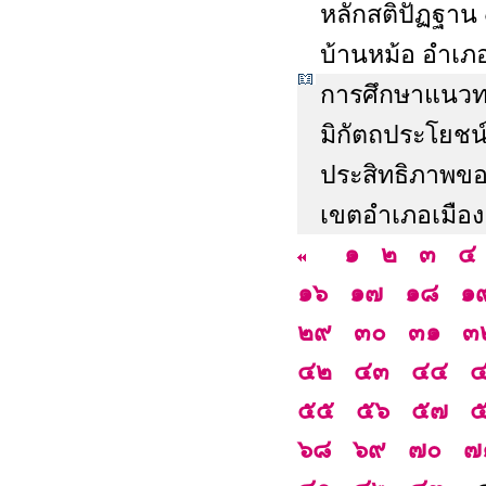
หลักสติปัฏฐาน
บ้านหม้อ อำเภอ
การศึกษาแนวทา
มิกัตถประโยชน์
ประสิทธิภาพข
เขตอำเภอเมือง
๑
๒
๓
๔
๑๖
๑๗
๑๘
๑
๒๙
๓๐
๓๑
๓
๔๒
๔๓
๔๔
๕๕
๕๖
๕๗
๖๘
๖๙
๗๐
๗