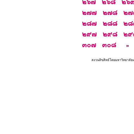
๒๖๗
๒๖๘
๒๖
๒๗๗
๒๗๘
๒๗
๒๘๗
๒๘๘
๒๘
๒๙๗
๒๙๘
๒๙
๓๐๗
๓๐๘
สงวนลิขสิทธ์โดยมหาวิทยาลัย