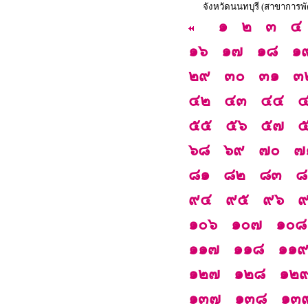
จังหวัดนนทบุรี (สาขาการพ
๑
๒
๓
๔
๑๖
๑๗
๑๘
๑
๒๙
๓๐
๓๑
๓
๔๒
๔๓
๔๔
๕๕
๕๖
๕๗
๖๘
๖๙
๗๐
๗
๘๑
๘๒
๘๓
๘
๙๔
๙๕
๙๖
๑๐๖
๑๐๗
๑๐๘
๑๑๗
๑๑๘
๑๑
๑๒๗
๑๒๘
๑๒
๑๓๗
๑๓๘
๑๓