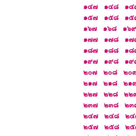
๑๔๗
๑๔๘
๑๔
๑๕๗
๑๕๘
๑๕
๑๖๗
๑๖๘
๑๖
๑๗๗
๑๗๘
๑๗
๑๘๗
๑๘๘
๑๘
๑๙๗
๑๙๘
๑๙
๒๐๗
๒๐๘
๒๐
๒๑๗
๒๑๘
๒๑
๒๒๗
๒๒๘
๒๒
๒๓๗
๒๓๘
๒๓
๒๔๗
๒๔๘
๒๔
๒๕๗
๒๕๘
๒๕