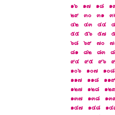
๑๖
๑๗
๑๘
๑
๒๙
๓๐
๓๑
๓
๔๒
๔๓
๔๔
๕๕
๕๖
๕๗
๖๘
๖๙
๗๐
๗
๘๑
๘๒
๘๓
๘
๙๔
๙๕
๙๖
๑๐๖
๑๐๗
๑๐๘
๑๑๗
๑๑๘
๑๑
๑๒๗
๑๒๘
๑๒
๑๓๗
๑๓๘
๑๓
๑๔๗
๑๔๘
๑๔