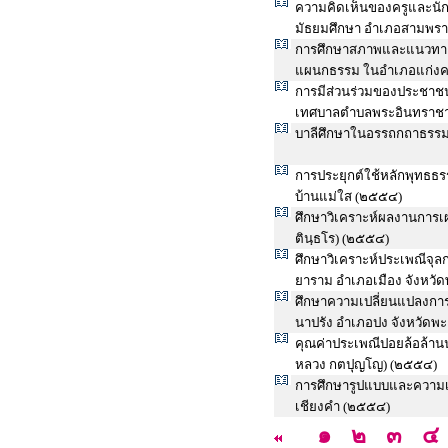
ความคิดเห็นของครูและนั
มัธยมศึกษา อำเภอสามพรา
การศึกษาสภาพและแนวทางก
แผนกธรรม ในอำเภอแก่งคอย
การมีส่วนร่วมของประชาช
เทศบาลตำบลพระอินทราชาอ
บาลีศึกษาในอรรถกถาธรร
การประยุกต์ใช้หลักพุทธธร
บ้านแม่ใส (๒๕๕๔)
ศึกษาวิเคราะห์ผลงานการเผ
ตินฺธโร) (๒๕๕๔)
ศึกษาวิเคราะห์ประเพณีจุล
ยาราม อำเภอเมือง จังหวั
ศึกษาความเปลี่ยนแปลงการ
นาปรัง อำเภอปง จังหวัดพ
คุณค่าประเพณีปอยล้อล้านน
หลวง กตปุญโญ) (๒๕๕๔)
การศึกษารูปแบบและความเชื
เชียงคำ (๒๕๕๔)
๑
๒
๓
๔