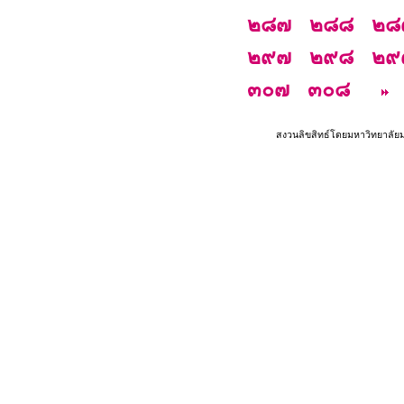
๒๘๗
๒๘๘
๒๘
๒๙๗
๒๙๘
๒๙
๓๐๗
๓๐๘
สงวนลิขสิทธ์โดยมหาวิทยาลัย