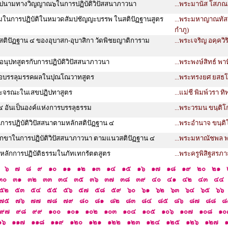
ปนามทางวิญญาณ๖ในการปฏิบัติวิปัสสนาภาวนา
...พระมานัส โสภณจ
มในการปฏิบัติในหมวดสัมปชัญญะบรรพ ในสติปัฏฐานสูตร
...พระมหาญาณทัสน
กำภู)
่องสติปัฏฐาน ๔ ของอุบาสก-อุบาสิกา วัดพิชยญาติการาม
...พระเจริญ อคฺควิร
นุปทสูตรกับการปฏิบัติวิปัสสนาภาวนา
...พระพงษ์สิทธ์ พา
พื่อบรรลุมรรคผลในปุณโณวาทสูตร
...พระทรงยศ ยสธโร 
ละจรณะในเสขปฏิปทาสูตร
...แม่ชี พิมพ์วรา ทิ
๔ อันเป็นองค์แห่งการบรรลุธรรม
...พระวรมน ขนฺติโก
การปฏิบัติวิปัสสนาตามหลักสติปัฏฐาน ๔
...พระอำนาจ ขนฺต
เบกขาในการปฏิบัติวิปัสสนาภาวนา ตามแนวสติปัฏฐาน ๔
...พระมหาณัชพล 
์หลักการปฏิบัติธรรมในภัทเทกรัตตสูตร
...พระครูพิสิฐสรภาณ 
๖
๗
๘
๙
๑๐
๑๑
๑๒
๑๓
๑๔
๑๕
๑๖
๑๗
๑๘
๑๙
๒๐
๒๑
๓๐
๓๑
๓๒
๓๓
๓๔
๓๕
๓๖
๓๗
๓๘
๓๙
๔๐
๔๑
๔๒
๔๓
๔๔
๕๒
๕๓
๕๔
๕๕
๕๖
๕๗
๕๘
๕๙
๖๐
๖๑
๖๒
๖๓
๖๔
๖๕
๖๖
๗๕
๗๖
๗๗
๗๘
๗๙
๘๐
๘๑
๘๒
๘๓
๘๔
๘๕
๘๖
๘๗
๘๘
๘
๙๗
๙๘
๙๙
๑๐๐
๑๐๑
๑๐๒
๑๐๓
๑๐๔
๑๐๕
๑๐๖
๑๐๗
๑๐๘
๑๐
๑๖
๑๑๗
๑๑๘
๑๑๙
๑๒๐
๑๒๑
๑๒๒
๑๒๓
๑๒๔
๑๒๕
๑๒๖
๑๒๗