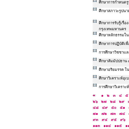
ศึกษาการกำหนดรู
ศึกษาสภาวะรูปนา
ศึกษาการรับรู้เรื
กรุงเทพมหานคร
ศึกษาหลักธรรมในอ
ศึกษาการปฏิบัติเ
การศึกษาวิชชาแ
ศึกษาสัมมัปปธาน 
ศึกษาอริยมรรค ใน
ศึกษาวิเคราะห์อุ
การศึกษาวิเคราะห
๑
๒
๓
๔
๕
๒๖
๒๗
๒๘
๒๙
๔๘
๔๙
๕๐
๕๑
๗๑
๗๒
๗๓
๗๔
๙๓
๙๔
๙๕
๙๖
๑๑๓
๑๑๔
๑๑๕
๑