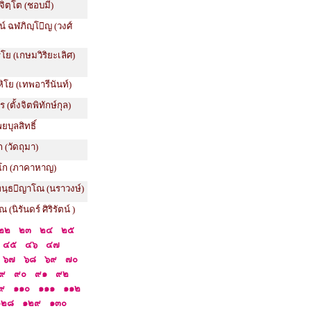
ิตฺโต (ชอบมี)
์ ฉฬภิญฺโญ (วงศ์
ิโย (เกษมวิริยะเลิศ)
หิโย (เทพอารีนันท์)
(ตั้งจิตพิทักษ์กุล)
พยบุลสิทธิ์
 (วัดถุมา)
ิโก (ภาคาหาญ)
พนฺธญาโณ (นราวงษ์)
(นิรันดร์ ศิริรัตน์ )
๒๒
๒๓
๒๔
๒๕
๔๕
๔๖
๔๗
๖๗
๖๘
๖๙
๗๐
๙
๙๐
๙๑
๙๒
๙
๑๑๐
๑๑๑
๑๑๒
๑๒๘
๑๒๙
๑๓๐