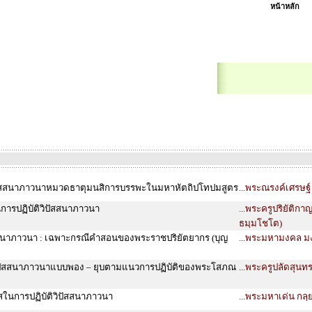
หน้าหลัก
ปัสสนาภาวนาหมวดธาตุมนสิการบรรพะในมหาหัตถิปโทปมสูตร
...พระณรงค์เศรษฐ์
นการปฏิบัติวิปัสสนาภาวนา
...พระครูปริยัติกา
ธมฺมโชโต)
สนาภาวนา : เฉพาะกรณีคำสอนของพระราชปริยัตยากร (บุญ
...พระมหามงคล มง
ิวิปัสสนาภาวนาแบบพอง – ยุบตามแนวการปฏิบัติของพระโสภณ
...พระครูปลัดสุนทร
ลสในการปฏิบัติวิปัสสนาภาวนา
...พระมหาเด่น กลฺย