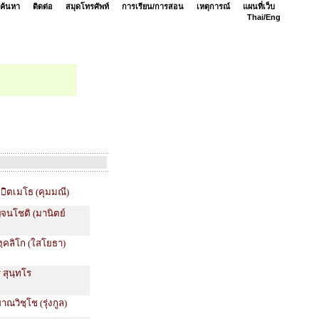
ค้นหา
ติดต่อ
สมุดโทรศัพท์
การเรียน/การสอน
เหตุการณ์
แผนที่เว็บ
Thai/
Eng
 ิตเมโธ (คุมมณี)
ญจนโชติ (มานิตย์
ฺคลิโก (ใสโยธา)
 สุนฺทโร
าณวิชฺโช (รุ่งกูล)