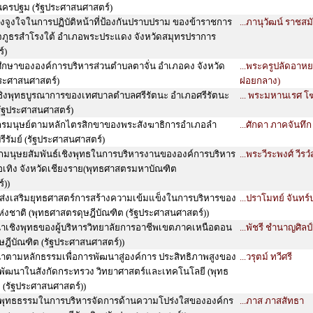
นครปฐม (รัฐประศาสนศาสตร์)
แรงจูงใจในการปฏิบัติหน้าที่ป้องกันปราบปราม ของข้าราชการ
...ภานุวัฒน์ ราชสม
ภูธรสำโรงใต้ อำเภอพระประแดง จังหวัดสมุทรปราการ
์)
ึกษาขององค์การบริหารส่วนตำบลตาจั่น อำเภอคง จังหวัด
...พระครูปลัดอาหยว
ระศาสนศาสตร์)
ฝอยกลาง)
ิงพุทธบูรณาการของเทศบาลตำบลศรีรัตนะ อำเภอศรีรัตนะ
... พระมหานเรศ โฆ
รัฐประศาสนศาสตร์)
รมนุษย์ตามหลักไตรสิกขาของพระสังฆาธิการอำเภอลำ
...ศักดา ภาคจันทึก
รีรัมย์ (รัฐประศาสนศาสตร์)
ักมนุษยสัมพันธ์เชิงพุทธในการบริหารงานขององค์การบริหาร
...พระวีระพงศ์ วีรว
เทิง จังหวัดเชียงราย(พุทธศาสตรมหาบัณฑิต
์))
อส่งเสริมยุทธศาสตร์การสร้างความเข้มแข็งในการบริหารของ
...ปราโมทย์ จันทร์
งชาติ (พุทธศาสตรดุษฎีบัณฑิต (รัฐประศาสนศาสตร์))
ำเชิงพุทธของผู้บริหารวิทยาลัยการอาชีพเขตภาคเหนือตอน
...พัชรี ชำนาญศิลป์
ษฎีบัณฑิต (รัฐประศาสนศาสตร์))
าตามหลักธรรมเพื่อการพัฒนาสู่องค์การ ประสิทธิภาพสูงของ
...วรุตม์ ทวีศรี
พัฒนาในสังกัดกระทรวง วิทยาศาสตร์และเทคโนโลยี (พุทธ
 (รัฐประศาสนศาสตร์))
พุทธธรรมในการบริหารจัดการด้านความโปร่งใสขององค์กร
...ภาส ภาสสัทธา