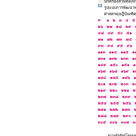
ปกครองส่วนท้องถิ
รูปแบบการพัฒนาท
ศาสตรดุษฎีบัณฑิต
๑
๒
๓
๔
๕
๒๖
๒๗
๒๘
๒๙
๔๘
๔๙
๕๐
๕๑
๗๑
๗๒
๗๓
๗๔
๙๓
๙๔
๙๕
๙๖
๑๑๓
๑๑๔
๑๑๕
๑
๑๓๑
๑๓๒
๑๓๓
๑
๑๔๙
๑๕๐
๑๕๑
๑
๑๖๗
๑๖๘
๑๖๙
๑
๑๘๔
๑๘๕
๑๘๖
๒๐๑
๒๐๒
๒๐๓
๒
๒๑๙
๒๒๐
๒๒๑
๒
๒๓๗
๒๓๘
๒๓๙
๒๕๔
๒๕๕
๒๕๖
๒๗๑
๒๗๒
๒๗๓
๒๘๘
๒๘๙
๒๙๐
๓๐๕
๓๐๖
๓๐๗
๓
สงวนลิขสิทธ์โดยมห