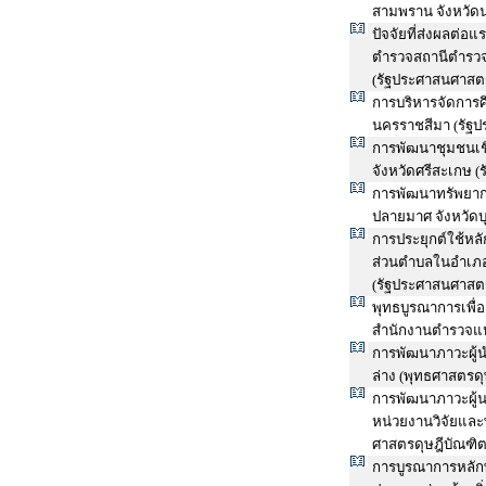
สามพราน จังหวัด
ปัจจัยที่ส่งผลต่อ
ตำรวจสถานีตำรวจ
(รัฐประศาสนศาสตร
การบริหารจัดการศ
นครราชสีมา (รัฐป
การพัฒนาชุมชนเช
จังหวัดศรีสะเกษ (
การพัฒนาทรัพยาก
ปลายมาศ จังหวัดบุ
การประยุกต์ใช้หล
ส่วนตำบลในอำเภอ
(รัฐประศาสนศาสตร
พุทธบูรณาการเพื่
สำนักงานตำรวจแห่
การพัฒนาภาวะผู้น
ล่าง (พุทธศาสตรดุ
การพัฒนาภาวะผู้น
หน่วยงานวิจัยและ
ศาสตรดุษฎีบัณฑิต
การบูรณาการหลัก