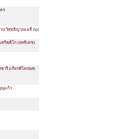
ัคร
น วิสุทฺธิญาณเมธี (มุ่ง
สกิตฺติโก (ฤทธิเดช)
ํสธารี (เกียรติไพรยศ)
บุญแก้ว