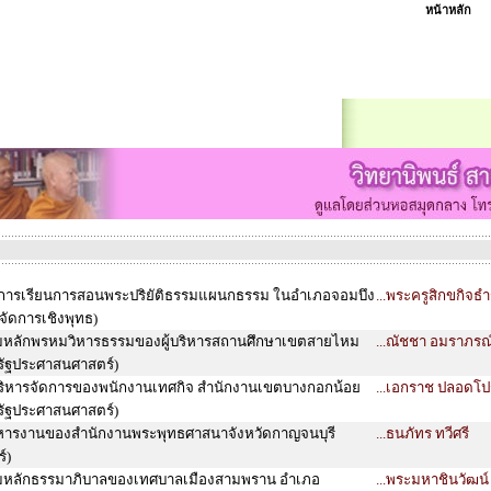
หน้าหลัก
ดการเรียนการสอนพระปริยัติธรรมแผนกธรรม ในอำเภอจอมบึง
...พระครูสิกขกิจธำร
รจัดการเชิงพุทธ)
หลักพรหมวิหารธรรมของผู้บริหารสถานศึกษาเขตสายไหม
...ณัชชา อมราภรณ
รัฐประศาสนศาสตร์)
ริหารจัดการของพนักงานเทศกิจ สำนักงานเขตบางกอกน้อย
...เอกราช ปลอดโป
รัฐประศาสนศาสตร์)
ิหารงานของสำนักงานพระพุทธศาสนาจังหวัดกาญจนบุรี
...ธนภัทร ทวีศรี
์)
มหลักธรรมาภิบาลของเทศบาลเมืองสามพราน อำเภอ
...พระมหาชินวัฒน์