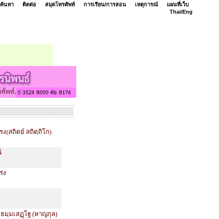
ค้นหา
ติดต่อ
สมุดโทรศัพท์
การเรียน/การสอน
เหตุการณ์
แผนที่เว็บ
Thai/
Eng
ง(สถิตย์ สถิตฺถิโก)
์
ร่ง
 ธมฺมเสฏฺโฐ (หาญกุล)