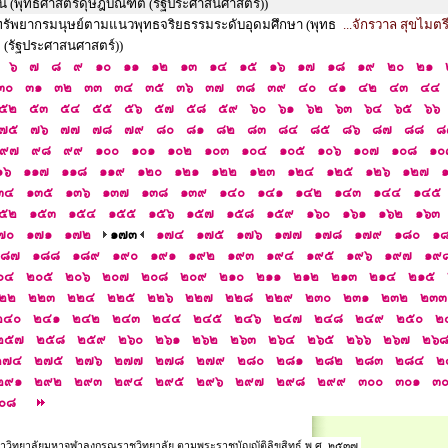
่น (พุทธศาสตรดุษฎีบัณฑิต (รัฐประศาสนศาสตร์))
รัพยากรมนุษย์ตามแนวพุทธจริยธรรมระดับอุดมศึกษา (พุทธ
...จักรวาล สุขไมตร
 (รัฐประศาสนศาสตร์))
๖
๗
๘
๙
๑๐
๑๑
๑๒
๑๓
๑๔
๑๕
๑๖
๑๗
๑๘
๑๙
๒๐
๒๑
๓๐
๓๑
๓๒
๓๓
๓๔
๓๕
๓๖
๓๗
๓๘
๓๙
๔๐
๔๑
๔๒
๔๓
๔๔
๕๒
๕๓
๕๔
๕๕
๕๖
๕๗
๕๘
๕๙
๖๐
๖๑
๖๒
๖๓
๖๔
๖๕
๖๖
๗๕
๗๖
๗๗
๗๘
๗๙
๘๐
๘๑
๘๒
๘๓
๘๔
๘๕
๘๖
๘๗
๘๘
๘
๙๗
๙๘
๙๙
๑๐๐
๑๐๑
๑๐๒
๑๐๓
๑๐๔
๑๐๕
๑๐๖
๑๐๗
๑๐๘
๑๐
๑๖
๑๑๗
๑๑๘
๑๑๙
๑๒๐
๑๒๑
๑๒๒
๑๒๓
๑๒๔
๑๒๕
๑๒๖
๑๒๗
๓๔
๑๓๕
๑๓๖
๑๓๗
๑๓๘
๑๓๙
๑๔๐
๑๔๑
๑๔๒
๑๔๓
๑๔๔
๑๔๕
๕๒
๑๕๓
๑๕๔
๑๕๕
๑๕๖
๑๕๗
๑๕๘
๑๕๙
๑๖๐
๑๖๑
๑๖๒
๑๖๓
๗๐
๑๗๑
๑๗๒
๑๗๓
๑๗๔
๑๗๕
๑๗๖
๑๗๗
๑๗๘
๑๗๙
๑๘๐
๑
๑๘๗
๑๘๘
๑๘๙
๑๙๐
๑๙๑
๑๙๒
๑๙๓
๑๙๔
๑๙๕
๑๙๖
๑๙๗
๑๙
๐๔
๒๐๕
๒๐๖
๒๐๗
๒๐๘
๒๐๙
๒๑๐
๒๑๑
๒๑๒
๒๑๓
๒๑๔
๒๑๕
๒๒
๒๒๓
๒๒๔
๒๒๕
๒๒๖
๒๒๗
๒๒๘
๒๒๙
๒๓๐
๒๓๑
๒๓๒
๒๓๓
๒๔๐
๒๔๑
๒๔๒
๒๔๓
๒๔๔
๒๔๕
๒๔๖
๒๔๗
๒๔๘
๒๔๙
๒๕๐
๒
๒๕๗
๒๕๘
๒๕๙
๒๖๐
๒๖๑
๒๖๒
๒๖๓
๒๖๔
๒๖๕
๒๖๖
๒๖๗
๒๖
๒๗๔
๒๗๕
๒๗๖
๒๗๗
๒๗๘
๒๗๙
๒๘๐
๒๘๑
๒๘๒
๒๘๓
๒๘๔
๒
๒๙๑
๒๙๒
๒๙๓
๒๙๔
๒๙๕
๒๙๖
๒๙๗
๒๙๘
๒๙๙
๓๐๐
๓๐๑
๓
๐๘
าวิทยาลัยมหาจุฬาลงกรณราชวิทยาลัย ตามพระราชบัญญัติลิขสิทธ์ พ.ศ. ๒๕๓๗