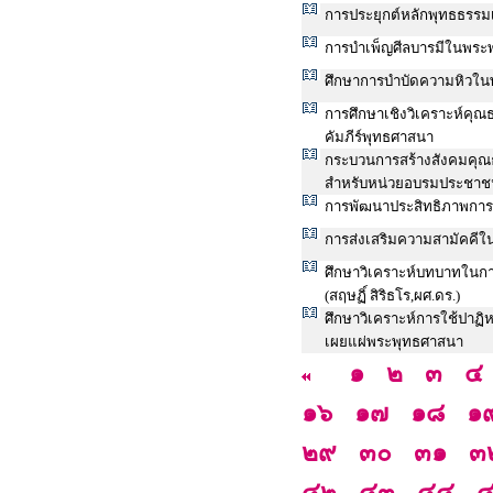
การประยุกต์หลักพุทธธรรมเ
การบำเพ็ญศีลบารมีในพระ
ศึกษาการบำบัดความหิวใ
การศึกษาเชิงวิเคราะห์ค
คัมภีร์พุทธศาสนา
กระบวนการสร้างสังคมคุณ
สำหรับหน่วยอบรมประชาช
การพัฒนาประสิทธิภาพการ
การส่งเสริมความสามัคคี
ศึกษาวิเคราะห์บทบาทในกา
(สฤษฏิ์ สิริธโร,ผศ.ดร.)
ศึกษาวิเคราะห์การใช้ปาฏ
เผยแผ่พระพุทธศาสนา
๑
๒
๓
๔
๑๖
๑๗
๑๘
๑
๒๙
๓๐
๓๑
๓
๔๒
๔๓
๔๔