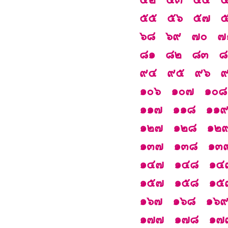
๕๕
๕๖
๕๗
๖๘
๖๙
๗๐
๗
๘๑
๘๒
๘๓
๘
๙๔
๙๕
๙๖
๑๐๖
๑๐๗
๑๐๘
๑๑๗
๑๑๘
๑๑
๑๒๗
๑๒๘
๑๒
๑๓๗
๑๓๘
๑๓
๑๔๗
๑๔๘
๑๔
๑๕๗
๑๕๘
๑๕
๑๖๗
๑๖๘
๑๖
๑๗๗
๑๗๘
๑๗