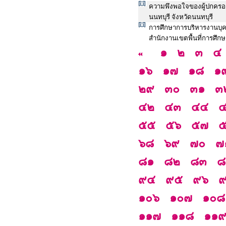
ความพึงพอใจของผู้ปกครอง
นนทบุรี จังหวัดนนทบุรี
การศึกษาการบริหารงานบุค
สำนักงานเขตพื้นที่การศึก
๑
๒
๓
๔
๑๖
๑๗
๑๘
๑
๒๙
๓๐
๓๑
๓
๔๒
๔๓
๔๔
๕๕
๕๖
๕๗
๖๘
๖๙
๗๐
๗
๘๑
๘๒
๘๓
๘
๙๔
๙๕
๙๖
๑๐๖
๑๐๗
๑๐๘
๑๑๗
๑๑๘
๑๑