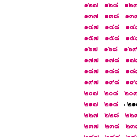
๑๒๗
๑๒๘
๑๒
๑๓๗
๑๓๘
๑๓
๑๔๗
๑๔๘
๑๔
๑๕๗
๑๕๘
๑๕
๑๖๗
๑๖๘
๑๖
๑๗๗
๑๗๘
๑๗
๑๘๗
๑๘๘
๑๘
๑๙๗
๑๙๘
๑๙
๒๐๗
๒๐๘
๒๐
๒๑๗
๒๑๘
๒๑
๒๒๗
๒๒๘
๒๒
๒๓๗
๒๓๘
๒๓