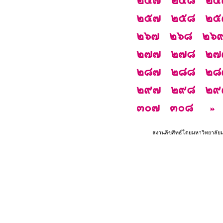
๒๔๗
๒๔๘
๒๔
๒๕๗
๒๕๘
๒๕
๒๖๗
๒๖๘
๒๖
๒๗๗
๒๗๘
๒๗
๒๘๗
๒๘๘
๒๘
๒๙๗
๒๙๘
๒๙
๓๐๗
๓๐๘
สงวนลิขสิทธ์โดยมหาวิทยาลัย