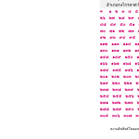
อำเภอกงไกรลาศ จั
๑
๒
๓
๔
๕
๒๖
๒๗
๒๘
๒๙
๔๘
๔๙
๕๐
๕๑
๗๐
๗๑
๗๒
๗๓
๙๒
๙๓
๙๔
๙๕
๑๑๒
๑๑๓
๑๑๔
๑
๑๓๐
๑๓๑
๑๓๒
๑
๑๔๘
๑๔๙
๑๕๐
๑๖๖
๑๖๗
๑๖๘
๑
๑๘๔
๑๘๕
๑๘๖
๒๐๑
๒๐๒
๒๐๓
๒
๒๑๙
๒๒๐
๒๒๑
๒
๒๓๗
๒๓๘
๒๓๙
๒๕๔
๒๕๕
๒๕๖
๒๗๑
๒๗๒
๒๗๓
๒๘๘
๒๘๙
๒๙๐
๓๐๕
๓๐๖
๓๐๗
๓
สงวนลิขสิทธ์โดยมห