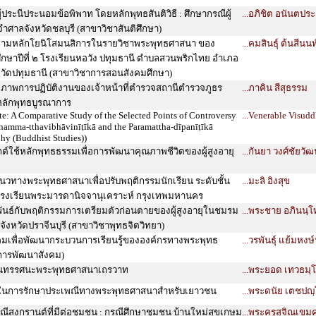
ประนีประนอมข้อพิพาท โดยหลักพุทธสันติวิธี : ศึกษากรณีผู้
...อภิชิต อนันตประ
ศาลจังหวัดชลบุรี (สาขาวิชาสันติศึกษา)
ู้ตามหลักโยนิโสมนสิการในรายวิชาพระพุทธศาสนา ของ
...คมสินธุ์ ต้นสีนนท
ศึกษาปีที่ ๒ โรงเรียนหอวัง ปทุมธานี ตำบลสวนพริกไทย อำเภอ
งหวัดปทุมธานี (สาขาวิชาการสอนสังคมศึกษา)
ภาพการปฏิบัติงานของเจ้าหน้าที่ตำรวจสถานีตำรวจภูธร
...ภาคิน สีสุธรรม
หลักพุทธบูรณาการ
 A Comparative Study of the Selected Points of Controversy
...Venerable Visud
amma-tthavibhāvinīṭīkā and the Paramattha-dīpanīṭīkā
phy (Buddhist Studies))
์ใช้หลักพุทธธรรมเพื่อการพัฒนาคุณภาพชีวิตของผู้สูงอายุ
...กันยา วงศ์ชัยวัฒ
แนวทางพระพุทธศาสนาเพื่อปรับพฤติกรรมนักเรียน ระดับชั้น
...มะลิ อิงสุข
๒ โรงเรียนพระมารดานิจจานุเคราะห์ กรุงเทพมหานคร
มพันธ์กับพฤติกรรมการเตรียมตัวก่อนตายของผู้สูงอายุในชมรม
...พระชาย อภินนฺโ
จังหวัดปราจีนบุรี (สาขาวิชาพุทธจิตวิทยา)
คมเพื่อพัฒนากระบวนการเรียนรู้ขององค์กรทางพระพุทธ
...วรพันธุ์ แย้มหงษ
การพัฒนาสังคม)
ในทรรศนะพระพุทธศาสนาเถรวาท
...พระยอด เทวธมฺโ
กในการรักษาประเพณีทางพระพุทธศาสนาสำหรับเยาวชน
...พระดนัย เตชปญฺ
ณีสงกรานต์ที่มีต่อชุมชน : กรณีศึกษาชุมชน บ้านใหม่สุขเกษม
...พระครูสุจิณเขม