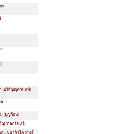
ยูร
์
dha
น์
ท (ปริสัญญุตานนท์)
์ปภา
ม (บุญก้อน)
โญ (ดอกจันทร์)
คุณ เขมาภิรโต (ฤทธิ์