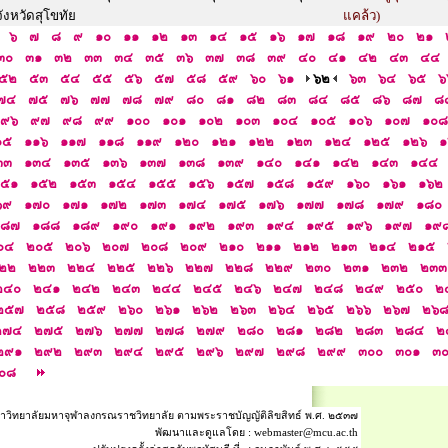
งหวัดสุโขทัย
แคล้ว)
๖
๗
๘
๙
๑๐
๑๑
๑๒
๑๓
๑๔
๑๕
๑๖
๑๗
๑๘
๑๙
๒๐
๒๑
๓๐
๓๑
๓๒
๓๓
๓๔
๓๕
๓๖
๓๗
๓๘
๓๙
๔๐
๔๑
๔๒
๔๓
๔๔
๕๒
๕๓
๕๔
๕๕
๕๖
๕๗
๕๘
๕๙
๖๐
๖๑
๖๒
๖๓
๖๔
๖๕
๖
๗๔
๗๕
๗๖
๗๗
๗๘
๗๙
๘๐
๘๑
๘๒
๘๓
๘๔
๘๕
๘๖
๘๗
๘
๙๖
๙๗
๙๘
๙๙
๑๐๐
๑๐๑
๑๐๒
๑๐๓
๑๐๔
๑๐๕
๑๐๖
๑๐๗
๑๐๘
๑๕
๑๑๖
๑๑๗
๑๑๘
๑๑๙
๑๒๐
๑๒๑
๑๒๒
๑๒๓
๑๒๔
๑๒๕
๑๒๖
๑
๓๓
๑๓๔
๑๓๕
๑๓๖
๑๓๗
๑๓๘
๑๓๙
๑๔๐
๑๔๑
๑๔๒
๑๔๓
๑๔๔
๑๕๑
๑๕๒
๑๕๓
๑๕๔
๑๕๕
๑๕๖
๑๕๗
๑๕๘
๑๕๙
๑๖๐
๑๖๑
๑๖๒
๖๙
๑๗๐
๑๗๑
๑๗๒
๑๗๓
๑๗๔
๑๗๕
๑๗๖
๑๗๗
๑๗๘
๑๗๙
๑๘๐
๑๘๗
๑๘๘
๑๘๙
๑๙๐
๑๙๑
๑๙๒
๑๙๓
๑๙๔
๑๙๕
๑๙๖
๑๙๗
๑๙
๐๔
๒๐๕
๒๐๖
๒๐๗
๒๐๘
๒๐๙
๒๑๐
๒๑๑
๒๑๒
๒๑๓
๒๑๔
๒๑๕
๒๒
๒๒๓
๒๒๔
๒๒๕
๒๒๖
๒๒๗
๒๒๘
๒๒๙
๒๓๐
๒๓๑
๒๓๒
๒๓๓
๒๔๐
๒๔๑
๒๔๒
๒๔๓
๒๔๔
๒๔๕
๒๔๖
๒๔๗
๒๔๘
๒๔๙
๒๕๐
๒
๒๕๗
๒๕๘
๒๕๙
๒๖๐
๒๖๑
๒๖๒
๒๖๓
๒๖๔
๒๖๕
๒๖๖
๒๖๗
๒๖
๒๗๔
๒๗๕
๒๗๖
๒๗๗
๒๗๘
๒๗๙
๒๘๐
๒๘๑
๒๘๒
๒๘๓
๒๘๔
๒
๒๙๑
๒๙๒
๒๙๓
๒๙๔
๒๙๕
๒๙๖
๒๙๗
๒๙๘
๒๙๙
๓๐๐
๓๐๑
๓
๐๘
าวิทยาลัยมหาจุฬาลงกรณราชวิทยาลัย ตามพระราชบัญญัติลิขสิทธ์ พ.ศ. ๒๕๓๗
พัฒนาและดูแลโดย :
webmaster@mcu.ac.th