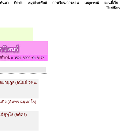
ค้นหา
ติดต่อ
สมุดโทรศัพท์
การเรียน/การสอน
เหตุการณ์
แผนที่เว็บ
Thai/
Eng
ัตยานุกูล (อนันต์ วฑฺฒ
นกิจ (อัมพร ฉนฺทกโร)
ริสุทฺโธ (อดิศร)