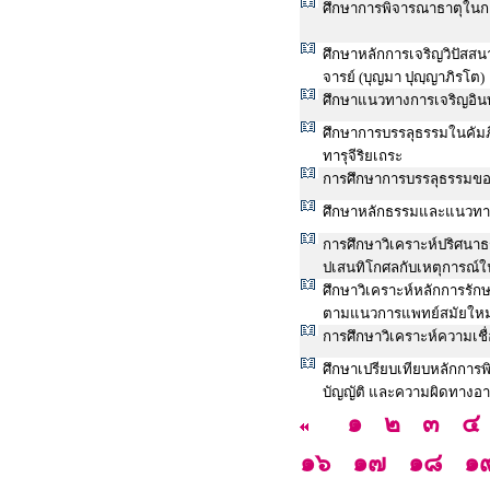
ศึกษาการพิจารณาธาตุในก
ศึกษาหลักการเจริญวิปัส
จารย์ (บุญมา ปุญฺญาภิรโต)
ศึกษาแนวทางการเจริญอินท
ศึกษาการบรรลุธรรมในคัม
ทารุจีริยเถระ
การศึกษาการบรรลุธรรมขอ
ศึกษาหลักธรรมและแนวทางก
การศึกษาวิเคราะห์ปริศนาธ
ปเสนทิโกศลกับเหตุการณ์ใน
ศึกษาวิเคราะห์หลักการรั
ตามแนวการแพทย์สมัยใหม
การศึกษาวิเคราะห์ความเช
ศึกษาเปรียบเทียบหลักการ
บัญญัติ และความผิดทา
๑
๒
๓
๔
๑๖
๑๗
๑๘
๑