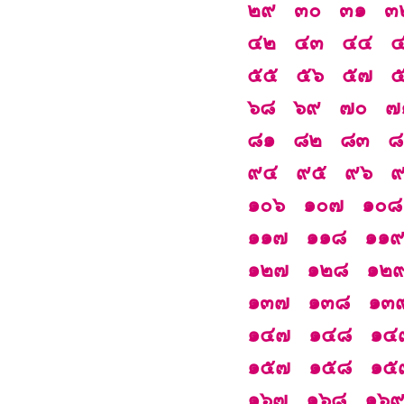
๒๙
๓๐
๓๑
๓
๔๒
๔๓
๔๔
๕๕
๕๖
๕๗
๖๘
๖๙
๗๐
๗
๘๑
๘๒
๘๓
๘
๙๔
๙๕
๙๖
๑๐๖
๑๐๗
๑๐๘
๑๑๗
๑๑๘
๑๑
๑๒๗
๑๒๘
๑๒
๑๓๗
๑๓๘
๑๓
๑๔๗
๑๔๘
๑๔
๑๕๗
๑๕๘
๑๕
๑๖๗
๑๖๘
๑๖