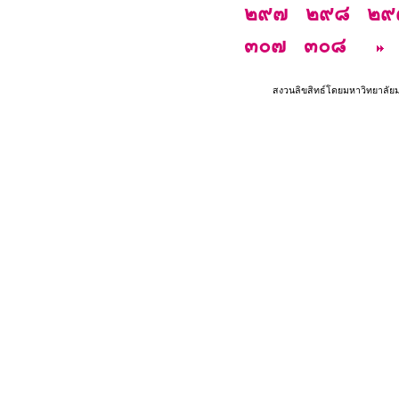
๒๙๗
๒๙๘
๒๙
๓๐๗
๓๐๘
สงวนลิขสิทธ์โดยมหาวิทยาลัย