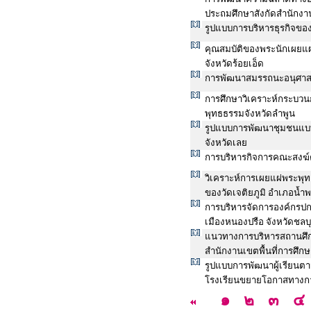
ประถมศึกษาสังกัดสำนักงาน
รูปแบบการบริหารธุรกิจข
คุณสมบัติของพระนักเผยแผ่
จังหวัดร้อยเอ็ด
การพัฒนาสมรรถนะอนุศาส
การศึกษาวิเคราะห์กระบวน
พุทธธรรมจังหวัดลำพูน
รูปแบบการพัฒนาชุมชนแบบม
จังหวัดเลย
การบริหารกิจการคณะสงฆ์
วิเคราะห์การเผยแผ่พระพุ
ของวัดเจติยภูมิ อำเภอน้ำ
การบริหารจัดการองค์กรปก
เมืองหนองปรือ จังหวัดชลบุ
แนวทางการบริหารสถานศึกษ
สำนักงานเขตพื้นที่การศึก
รูปแบบการพัฒนาผู้เรียนต
โรงเรียนขยายโอกาสทางกา
๑
๒
๓
๔