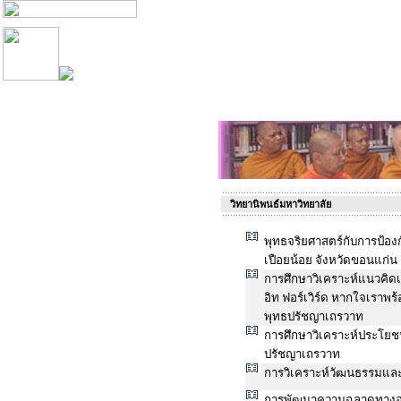
วิทยานิพนธ์มหาวิทยาลัย
พุทธจริยศาสตร์กับการป้
เปือยน้อย จังหวัดขอนแก่น
การศึกษาวิเคราะห์แนวคิดเ
อิท ฟอร์เวิร์ด หากใจเราพร
พุทธปรัชญาเถรวาท
การศึกษาวิเคราะห์ประโยช
ปรัชญาเถรวาท
การวิเคราะห์วัฒนธรรมและ
การพัฒนาความฉลาดทางอาร