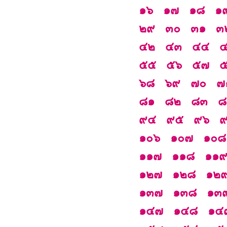
๑๖
๑๗
๑๘
๑
๒๙
๓๐
๓๑
๓
๔๒
๔๓
๔๔
๕๕
๕๖
๕๗
๖๘
๖๙
๗๐
๗
๘๑
๘๒
๘๓
๘
๙๔
๙๕
๙๖
๑๐๖
๑๐๗
๑๐๘
๑๑๗
๑๑๘
๑๑
๑๒๗
๑๒๘
๑๒
๑๓๗
๑๓๘
๑๓
๑๔๗
๑๔๘
๑๔