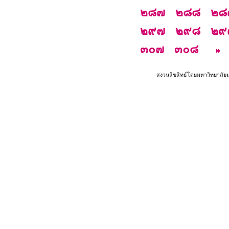
๒๘๗
๒๘๘
๒๘
๒๙๗
๒๙๘
๒๙
๓๐๗
๓๐๘
สงวนลิขสิทธ์โดยมหาวิทยาลัย