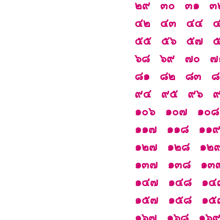
๒๙
๓๐
๓๑
๓
๔๒
๔๓
๔๔
๕๕
๕๖
๕๗
๖๘
๖๙
๗๐
๗
๘๑
๘๒
๘๓
๘
๙๔
๙๕
๙๖
๑๐๖
๑๐๗
๑๐๘
๑๑๗
๑๑๘
๑๑
๑๒๗
๑๒๘
๑๒
๑๓๗
๑๓๘
๑๓
๑๔๗
๑๔๘
๑๔
๑๕๗
๑๕๘
๑๕
๑๖๗
๑๖๘
๑๖