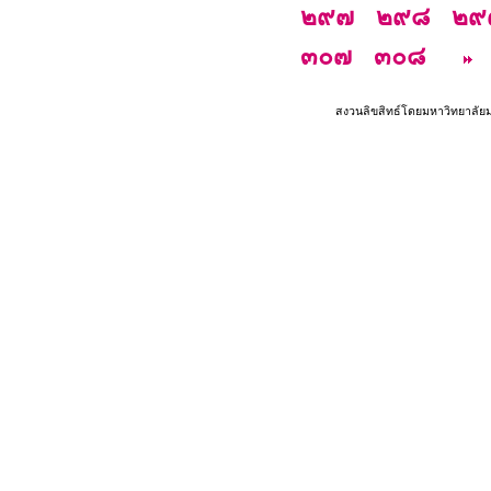
๒๙๗
๒๙๘
๒๙
๓๐๗
๓๐๘
สงวนลิขสิทธ์โดยมหาวิทยาลัย