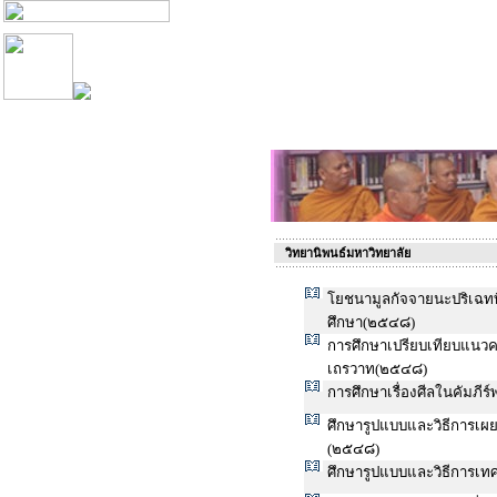
วิทยานิพนธ์มหาวิทยาลัย
โยชนามูลกัจจายนะปริเฉทที
ศึกษา(๒๕๔๘)
การศึกษาเปรียบเทียบแนวคว
เถรวาท(๒๕๔๘)
การศึกษาเรื่องศีลในคัมภ
ศึกษารูปแบบและวิธีการเผย
(๒๕๔๘)
ศึกษารูปแบบและวิธีการเ