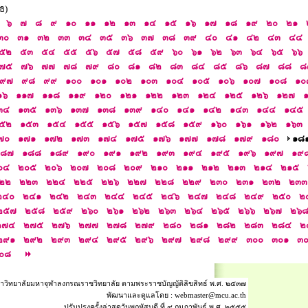
ธ)
๖
๗
๘
๙
๑๐
๑๑
๑๒
๑๓
๑๔
๑๕
๑๖
๑๗
๑๘
๑๙
๒๐
๒๑
๓๐
๓๑
๓๒
๓๓
๓๔
๓๕
๓๖
๓๗
๓๘
๓๙
๔๐
๔๑
๔๒
๔๓
๔๔
๕๒
๕๓
๕๔
๕๕
๕๖
๕๗
๕๘
๕๙
๖๐
๖๑
๖๒
๖๓
๖๔
๖๕
๖๖
๗๕
๗๖
๗๗
๗๘
๗๙
๘๐
๘๑
๘๒
๘๓
๘๔
๘๕
๘๖
๘๗
๘๘
๘
๙๗
๙๘
๙๙
๑๐๐
๑๐๑
๑๐๒
๑๐๓
๑๐๔
๑๐๕
๑๐๖
๑๐๗
๑๐๘
๑๐
๑๖
๑๑๗
๑๑๘
๑๑๙
๑๒๐
๑๒๑
๑๒๒
๑๒๓
๑๒๔
๑๒๕
๑๒๖
๑๒๗
๓๔
๑๓๕
๑๓๖
๑๓๗
๑๓๘
๑๓๙
๑๔๐
๑๔๑
๑๔๒
๑๔๓
๑๔๔
๑๔๕
๕๒
๑๕๓
๑๕๔
๑๕๕
๑๕๖
๑๕๗
๑๕๘
๑๕๙
๑๖๐
๑๖๑
๑๖๒
๑๖๓
๗๐
๑๗๑
๑๗๒
๑๗๓
๑๗๔
๑๗๕
๑๗๖
๑๗๗
๑๗๘
๑๗๙
๑๘๐
๑๘
๑๘๗
๑๘๘
๑๘๙
๑๙๐
๑๙๑
๑๙๒
๑๙๓
๑๙๔
๑๙๕
๑๙๖
๑๙๗
๑๙
๐๔
๒๐๕
๒๐๖
๒๐๗
๒๐๘
๒๐๙
๒๑๐
๒๑๑
๒๑๒
๒๑๓
๒๑๔
๒๑๕
๒๒
๒๒๓
๒๒๔
๒๒๕
๒๒๖
๒๒๗
๒๒๘
๒๒๙
๒๓๐
๒๓๑
๒๓๒
๒๓๓
๒๔๐
๒๔๑
๒๔๒
๒๔๓
๒๔๔
๒๔๕
๒๔๖
๒๔๗
๒๔๘
๒๔๙
๒๕๐
๒
๒๕๗
๒๕๘
๒๕๙
๒๖๐
๒๖๑
๒๖๒
๒๖๓
๒๖๔
๒๖๕
๒๖๖
๒๖๗
๒๖
๒๗๔
๒๗๕
๒๗๖
๒๗๗
๒๗๘
๒๗๙
๒๘๐
๒๘๑
๒๘๒
๒๘๓
๒๘๔
๒
๒๙๑
๒๙๒
๒๙๓
๒๙๔
๒๙๕
๒๙๖
๒๙๗
๒๙๘
๒๙๙
๓๐๐
๓๐๑
๓
๐๘
าวิทยาลัยมหาจุฬาลงกรณราชวิทยาลัย ตามพระราชบัญญัติลิขสิทธ์ พ.ศ. ๒๕๓๗
พัฒนาและดูแลโดย :
webmaster@mcu.ac.th
ปรับปรุงครั้งล่าสุดวันพฤหัสบดี ที่ ๙ กุมภาพันธ์ พ.ศ. ๒๕๕๕