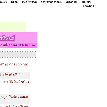
ค้นหา
ติดต่อ
สมุดโทรศัพท์
การเรียน/การสอน
เหตุการณ์
แผนที่เว็บ
Thai/
Eng
าสก์ (อรรถชัย มหาอตฺ
ปโยโค (ดำเนิน)
ฒนาทร (ชัยวัฒน์ ชุตินฺธ
านุกูล (วันชัย ฉนฺทธมฺ
นาภรณ์ (กำพล สิริภทฺ