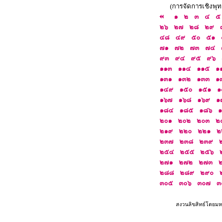
(การจัดการเชิงพุท
๑
๒
๓
๔
๕
๒๖
๒๗
๒๘
๒๙
๔๘
๔๙
๕๐
๕๑
๗๑
๗๒
๗๓
๗๔
๙๓
๙๔
๙๕
๙๖
๑๑๓
๑๑๔
๑๑๕
๑
๑๓๑
๑๓๒
๑๓๓
๑
๑๔๙
๑๕๐
๑๕๑
๑
๑๖๗
๑๖๘
๑๖๙
๑
๑๘๔
๑๘๕
๑๘๖
๒๐๑
๒๐๒
๒๐๓
๒
๒๑๙
๒๒๐
๒๒๑
๒
๒๓๗
๒๓๘
๒๓๙
๒๕๔
๒๕๕
๒๕๖
๒๗๑
๒๗๒
๒๗๓
๒๘๘
๒๘๙
๒๙๐
๓๐๕
๓๐๖
๓๐๗
๓
สงวนลิขสิทธ์โดยมห