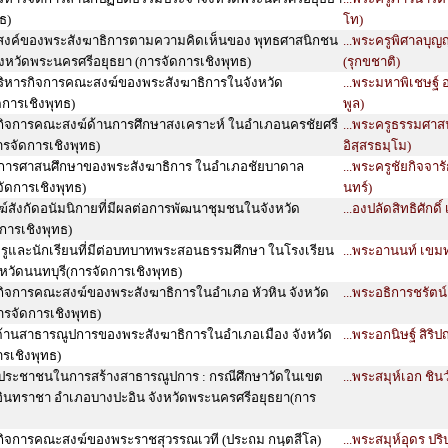
ธ)
โท)
ระสงค์ของพระสังฆาธิการตามความคิดเห็นของ พุทธศาสนิกชน
...พระครูพิศาลบุญ
ังหวัดพระนครศรีอยุธยา (การจัดการเชิงพุทธ)
(รุกขชาติ)
ริหารกิจการคณะสงฆ์ของพระสังฆาธิการในจังหวัด
...พระมหาพิเชษฐ์ อ
การเชิงพุทธ)
พูล)
ิจการคณะสงฆ์ด้านการศึกษาสงเคราะห์ ในอำเภอนครชัยศรี
...พระครูธรรมศาส
รจัดการเชิงพุทธ)
อิสฺสรธมฺโม)
ดการศาสนศึกษาของพระสังฆาธิการ ในอำเภอชัยบาดาล
...พระครูชัยกิจจาร
จัดการเชิงพุทธ)
นทร์)
ังกัดอนัมนิกายที่มีผลต่อการพัฒนาชุมชนในจังหวัด
...องปลัดสิทธิศักดิ์
การเชิงพุทธ)
ูและนักเรียนที่มีต่อบทบาทพระสอนธรรมศึกษา ในโรงเรียน
...พระอานนท์ เขม
หวัดนนทบุรี(การจัดการเชิงพุทธ)
ิจการคณะสงฆ์ของพระสังฆาธิการในอำเภอ หัวหิน จังหวัด
...พระอธิการชรัตน์
การจัดการเชิงพุทธ)
ด้านสาธารณูปการของพระสังฆาธิการในอำเภอเมือง จังหวัด
...พระอกนิษฐ์ สิริป
รเชิงพุทธ)
งประชาชนในการสร้างสาธารณูปการ : กรณีศึกษาวัดในเขต
...พระสมุห์เอก ชิน
นทราชา อำเภอบางปะอิน จังหวัดพระนครศรีอยุธยา(การ
ิจการคณะสงฆ์ของพระราชสุวรรณเวที (ประถม กนฺตสีโล)
...พระสมุห์อุดร ปร