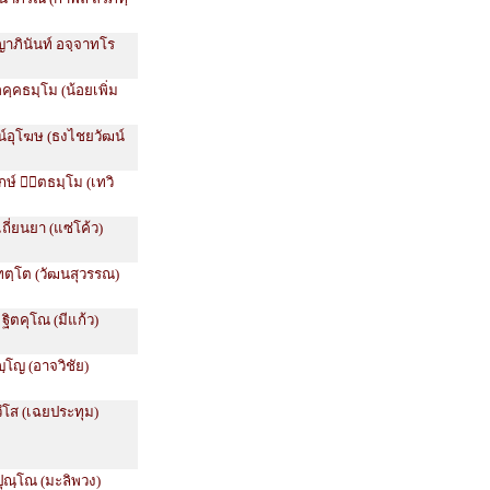
ญาภินันท์ อจฺจาทโร
คฺคธมฺโม (น้อยเพิ่ม
น์อุโฆษ (ธงไชยวัฒน์
ักษ์ ตธมฺโม (เทวิ
 เถี่ยนยา (แซ่โค้ว)
ทตฺโต (วัฒนสุวรรณ)
 ฐิตคุโณ (มีแก้ว)
ญฺโญ (อาจวิชัย)
วํโส (เฉยประทุม)
ิปุณฺโณ (มะลิพวง)