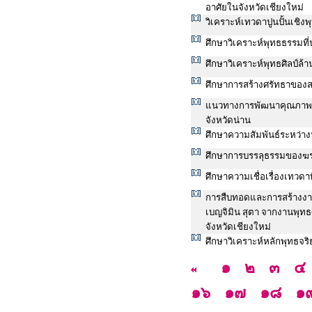
อาศัยในจังหวัดเชียงใหม่
วิเคราะห์เทวดาปูนปั้นเชิ
ศึกษาวิเคราะห์พุทธธรรมท
ศึกษาวิเคราะห์พุทธศิลป์ล้
ศึกษาการสร้างศรัทธาของสม
แนวทางการพัฒนาคุณภาพชีว
จังหวัดน่าน
ศึกษาความสัมพันธ์ระหว่า
ศึกษาการบรรลุธรรมของฆร
ศึกษาความเชื่อเรื่องเทวดาท
การสืบทอดและการสร้างงาน
เบญจิมิน สุตา จากงานพุท
จังหวัดเชียงใหม่
ศึกษาวิเคราะห์หลักพุทธจ
๑
๒
๓
๔
๑๖
๑๗
๑๘
๑