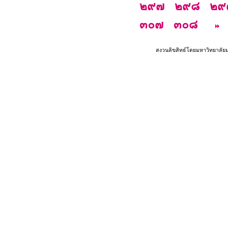
๒๙๗
๒๙๘
๒๙
๓๐๗
๓๐๘
สงวนลิขสิทธ์โดยมหาวิทยาลัย