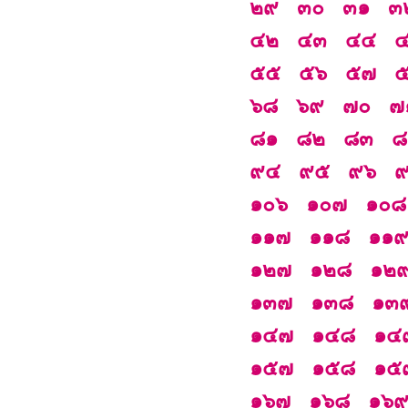
๒๙
๓๐
๓๑
๓
๔๒
๔๓
๔๔
๕๕
๕๖
๕๗
๖๘
๖๙
๗๐
๗
๘๑
๘๒
๘๓
๘
๙๔
๙๕
๙๖
๑๐๖
๑๐๗
๑๐๘
๑๑๗
๑๑๘
๑๑
๑๒๗
๑๒๘
๑๒
๑๓๗
๑๓๘
๑๓
๑๔๗
๑๔๘
๑๔
๑๕๗
๑๕๘
๑๕
๑๖๗
๑๖๘
๑๖