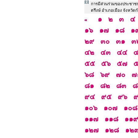
การมีส่วนร่วมของประชาช
ตรึงษ์ อำเภอเมือง จังหว
๑
๒
๓
๔
๑๖
๑๗
๑๘
๑
๒๙
๓๐
๓๑
๓
๔๒
๔๓
๔๔
๕๕
๕๖
๕๗
๖๘
๖๙
๗๐
๗
๘๑
๘๒
๘๓
๘
๙๔
๙๕
๙๖
๑๐๖
๑๐๗
๑๐๘
๑๑๗
๑๑๘
๑๑
๑๒๗
๑๒๘
๑๒