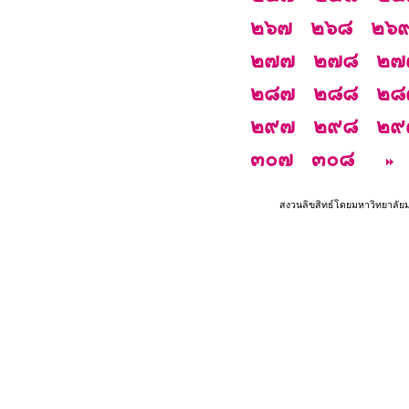
๒๖๗
๒๖๘
๒๖
๒๗๗
๒๗๘
๒๗
๒๘๗
๒๘๘
๒๘
๒๙๗
๒๙๘
๒๙
๓๐๗
๓๐๘
สงวนลิขสิทธ์โดยมหาวิทยาลัย