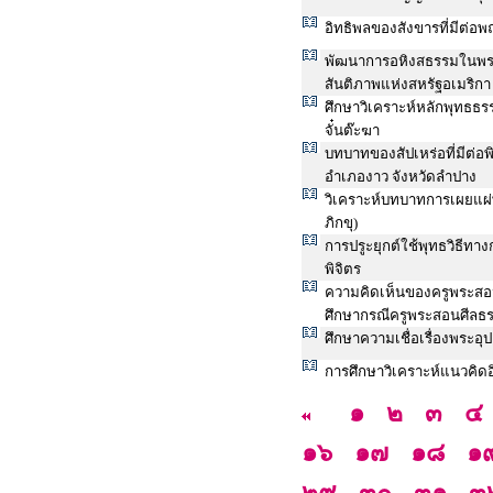
อิทธิพลของสังขารที่มีต่อพ
พัฒนาการอหิงสธรรมในพระพ
สันติภาพแห่งสหรัฐอเมริกา
ศึกษาวิเคราะห์หลักพุทธธ
จั๋นต๊ะฆา
บทบาทของสัปเหร่อที่มีต่
อำเภองาว จังหวัดลำปาง
วิเคราะห์บทบาทการเผยแผ
ภิกขุ)
การปรูะยุกต์ใช้พุทธวิธี
พิจิตร
ความคิดเห็นของครูพระสอน
ศึกษากรณีครูพระสอนศีลธร
ศึกษาความเชื่อเรื่องพระอ
การศึกษาวิเคราะห์แนวคิ
๑
๒
๓
๔
๑๖
๑๗
๑๘
๑
๒๙
๓๐
๓๑
๓